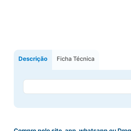
Descrição
Ficha Técnica
Compre pelo site, app, whatsapp ou Drog