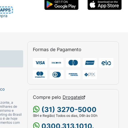
APP5
mpra
Formas de Pagamento
sco
Compre pelo
Drogatel
zonte, a
milhares de
(31) 3270-5000
eirismo e
ting do Brasil
(BH e Região) Todos os dias, 06h às 00h
o é de hoje
camentos com
0300.313.1010.