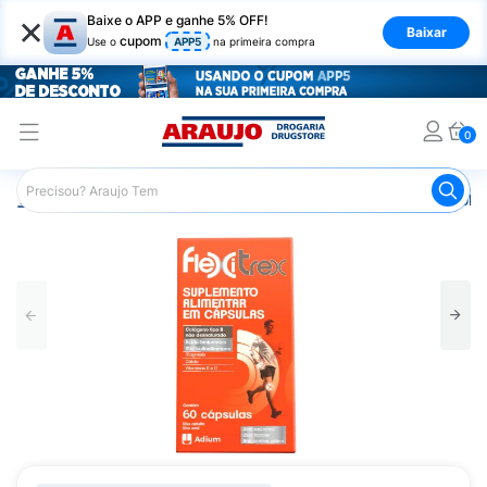
×
Baixe o APP e ganhe 5% OFF!
Baixar
cupom
Use o
APP5
na primeira compra
0
Araujo
Saúde e Bem Estar
Vitaminas e Minerais
Colá