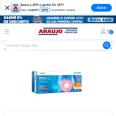
×
Baixe o APP e ganhe 5% OFF!
Baixar
cupom
Use o
APP5
na primeira compra
0
Araujo
Medicamentos
Remédio para o Estômago e Gastro