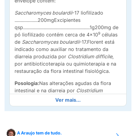
envelope contém:
Saccharomyces boulardii
-17 liofilizado
...................200mgExcipientes
qsp.......................................................1g200mg de
9
pó liofilizado contém cerca de 4x10
células
de
Saccharomyces boulardii
-17.Florent está
indicado como auxiliar no tratamento da
diarreia produzida por
Clostridium difficile
,
por antibioticoterapia ou quimioterapia e na
restauração da flora intestinal fisiológica.
Posologia:
Nas alterações agudas da flora
intestinal e na diarreia por
Clostridium
difficile
, 1 envelope, 2 vezes ao dia.Nas
Ver mais...
alterações crônicas da flora intestinal, 1
envelope, 1 vez ao dia.
Dissolver o conteúdo do envelope em
pequenas quantidades de líquidos ou
A Araujo tem de tudo.