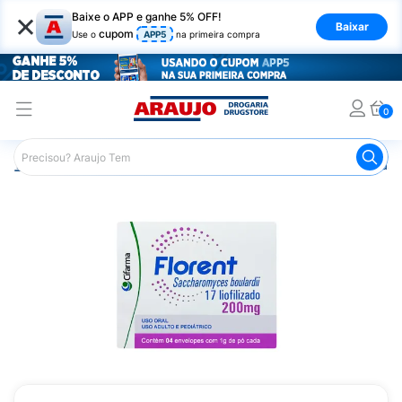
×
Baixe o APP e ganhe 5% OFF!
Baixar
cupom
Use o
APP5
na primeira compra
0
Araujo
Medicamentos
Remédio para o Estômago e Gastro