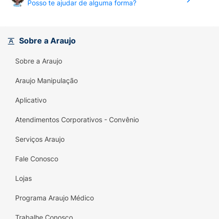
Posso te ajudar de alguma forma?
alimentos semi-sólidos. Não deve ser diluído
em alimentos ou bebidas quentes.
Sobre a Araujo
Sobre a Araujo
Araujo Manipulação
Aplicativo
Atendimentos Corporativos - Convênio
Serviços Araujo
Fale Conosco
Lojas
Programa Araujo Médico
Trabalhe Conosco