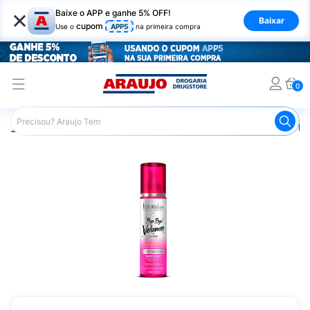
×
Baixe o APP e ganhe 5% OFF!
Baixar
cupom
Use o
APP5
na primeira compra
0
Araujo
Cabelo
Finalizadores
Protetor Térmico
Flu