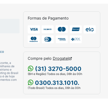
Formas de Pagamento
sco
Compre pelo
Drogatel
zonte, a
milhares de
(31) 3270-5000
eirismo e
ting do Brasil
(BH e Região) Todos os dias, 06h às 00h
o é de hoje
camentos com
0300.313.1010.
(Todo Brasil) Todos os dias, 06h às 00h