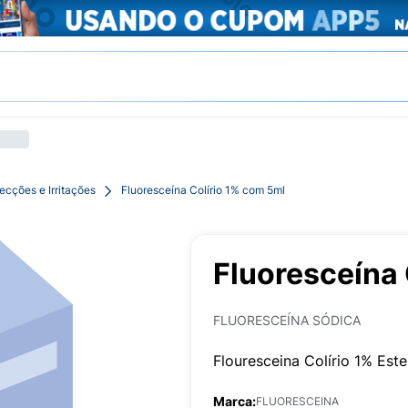
fecções e Irritações
Fluoresceína Colírio 1% com 5ml
Fluoresceína 
FLUORESCEÍNA SÓDICA
Flouresceina Colírio 1% Este
Marca:
FLUORESCEINA