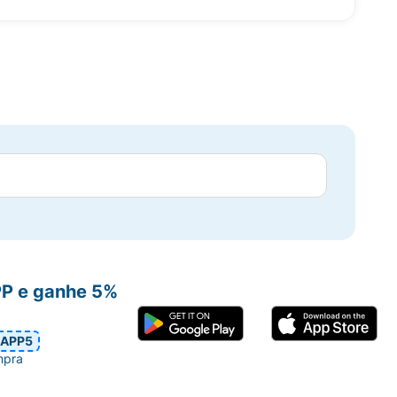
PP e ganhe 5%
APP5
mpra