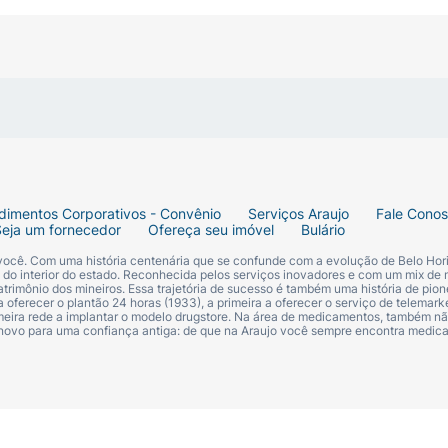
dimentos Corporativos - Convênio
Serviços Araujo
Fale Cono
Seja um fornecedor
Ofereça seu imóvel
Bulário
 você. Com uma história centenária que se confunde com a evolução de Belo Hori
s do interior do estado. Reconhecida pelos serviços inovadores e com um mix de 
trimônio dos mineiros. Essa trajetória de sucesso é também uma história de pion
 oferecer o plantão 24 horas (1933), a primeira a oferecer o serviço de telemarke
primeira rede a implantar o modelo drugstore. Na área de medicamentos, também nã
 novo para uma confiança antiga: de que na Araujo você sempre encontra medi