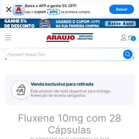
×
Baixe o APP e ganhe 5% OFF!
Baixar
cupom
Use o
APP5
na primeira compra
0
Araujo
Medicamentos
Remédio para Sistema Nervoso Ce
Venda exclusiva para retirada
Este produto não está disponível para entrega.
Retenção de receita obrigatória.
Fluxene 10mg com 28
Cápsulas