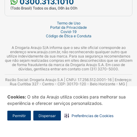
0300.313.1010
(Todo Brasil) Todos os dias, 06h às 00h
Termo de Uso
Portal da Privacidade
Covid-19
Código de Ética e Conduta
A Drogaria Araujo S/A informa que o seu site oficial corresponde ao
endereço www.araujo.com.br, não reconhecendo qualquer outro que
utilize indevidamente da sua marca. Para sua segurança recomendamos
que não sejam realizadas compras em sites desconhecidos que se utilizem
de forma fraudulenta da marca da Drogaria Araujo S.A. Em caso de
dúvidas, gentileza entrar em contato com (31) 3270-5000.
Razão Social: Drogaria Araujo S.A | CNPJ: 17.256.512.0001-16 | Endereço:
Rua Curitiba 327 - Centro - CEP: 30170-120 - Belo Horizonte - MG |
Telefones: 0300.313.1010 e (31) 3270-5000 Horário de funcionamento -
06:00h às 00:00h | Consultores técnicos responsáveis: Hairton Ayres
Cookies:
O site da Araujo utiliza cookies para melhorar sua
Azevedo Guimarães – CRF 10.965 | Yasmin Silva Alvarenga – CRF 52.584 -
Consultor substituto: Thiago Aguiar Pinheiro - CRF Nº 13.748. Alvará
experiência e oferecer serviços personalizados.
Sanitário: 2025020713 | Autorização de Funcionamento da Empresa (AFE):
7.16355-1
Permitir
Dispensar
Preferências de Cookies