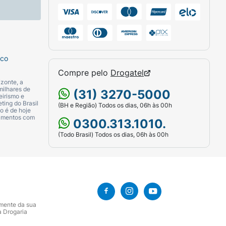
sco
Compre pelo
Drogatel
zonte, a
milhares de
(31) 3270-5000
eirismo e
ting do Brasil
(BH e Região) Todos os dias, 06h às 00h
o é de hoje
camentos com
0300.313.1010.
(Todo Brasil) Todos os dias, 06h às 00h
amente da sua
a Drogaria