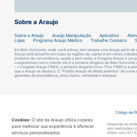
Sobre a Araujo
Sobre a Araujo
Araujo Manipulação
Aplicativo
Aten
Lojas
Programa Araujo Médico
Trabalhe Conosco
Em Belo Horizonte, onde você estiver, tem sempre uma Araujo perto de
Araujo está presente em todas as regiões da capital e em várias cidade
produtos de conveniência, saúde e bem-estar, a Drogaria Araujo é um pa
compromisso com o cliente: ela é a primeira drogaria de Belo Horizonte a
– o Drogatel Araujo (1963), a primeira drogaria Drive-Thru (1990) e a 
que a Araujo se destaca. O “Padrão Araujo de Medicamentos” dá nome
garantias de procedência, preço baixo, variedade e estoque.
Termo de Uso
Portal da Privacidade
Covid-19
Código de É
Cookies:
O site da Araujo utiliza cookies
A Drogaria Araujo S/A informa que o seu site oficial corresponde ao e
para melhorar sua experiência e oferecer
marca. Para sua segurança recomendamos que não sejam realizadas com
serviços personalizados.
Araujo S.A. Em caso de dúvidas, gentileza entrar em contato com (31)