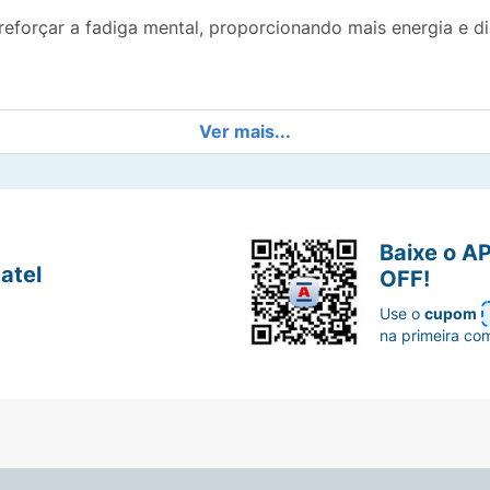
reforçar a fadiga mental, proporcionando mais energia e d
Ver mais...
psula por dia, mas é sempre importante seguir as instruç
Baixe o A
atel
OFF!
 qualquer suplementação, é aconselhável consultar um médic
Use o
cupom
ocê estiver tomando outros medicamentos.
na primeira co
ra auxiliar na melhoria da capacidade cognitiva, mas não
gular de exercícios físicos. A combinação de uma boa nut
o mental.