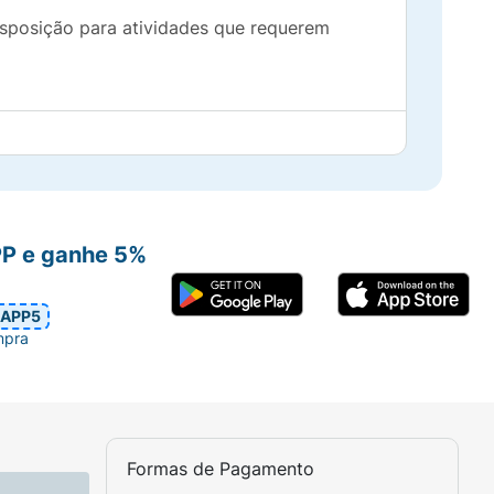
isposição para atividades que requerem
ões do rótulo ou as orientações de um
PP e ganhe 5%
o ou nutricionista, especialmente se houver
APP5
mpra
 deve substituir hábitos saudáveis, como
rição com suplementação quando necessário
Formas de Pagamento