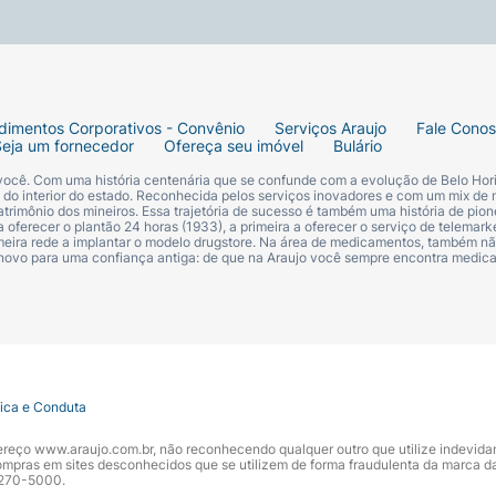
dimentos Corporativos - Convênio
Serviços Araujo
Fale Cono
Seja um fornecedor
Ofereça seu imóvel
Bulário
 você. Com uma história centenária que se confunde com a evolução de Belo Hori
s do interior do estado. Reconhecida pelos serviços inovadores e com um mix de 
trimônio dos mineiros. Essa trajetória de sucesso é também uma história de pion
 oferecer o plantão 24 horas (1933), a primeira a oferecer o serviço de telemarke
primeira rede a implantar o modelo drugstore. Na área de medicamentos, também nã
 novo para uma confiança antiga: de que na Araujo você sempre encontra medi
tica e Conduta
ndereço www.araujo.com.br, não reconhecendo qualquer outro que utilize indevid
pras em sites desconhecidos que se utilizem de forma fraudulenta da marca d
 3270-5000.