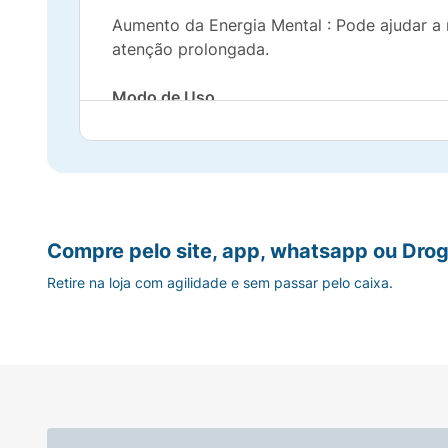
Aumento da Energia Mental : Pode ajudar a 
atenção prolongada.
Modo de Uso
A dose recomendada é geralmente de uma cá
profissional de saúde.
Considerações
Compre pelo site, app, whatsapp ou Drog
Consulte um profissional : Antes de iniciar
Retire na loja com agilidade e sem passar pelo caixa.
condições de saúde pré-existentes ou se v
Atenção
O Focosim Concentração é uma ferramenta pa
uma alimentação balanceada e a prática re
pode contribuir para um melhor desempenh