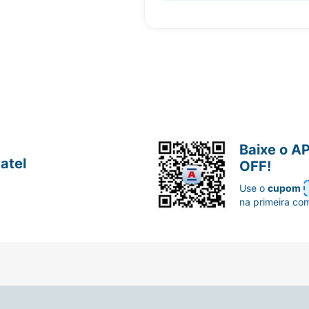
Baixe o A
atel
OFF!
Use o
cupom
na primeira co