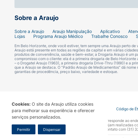
Sobre a Araujo
Sobre a Araujo
Araujo Manipulação
Aplicativo
Aten
Lojas
Programa Araujo Médico
Trabalhe Conosco
Em Belo Horizonte, onde você estiver, tem sempre uma Araujo perto de
Araujo está presente em todas as regiões da capital e em várias cidade
produtos de conveniência, saúde e bem-estar, a Drogaria Araujo é um pa
compromisso com o cliente: ela é a primeira drogaria de Belo Horizonte a
– o Drogatel Araujo (1963), a primeira drogaria Drive-Thru (1990) e a 
que a Araujo se destaca. O “Padrão Araujo de Medicamentos” dá nome
garantias de procedência, preço baixo, variedade e estoque.
Cookies:
O site da Araujo utiliza cookies
Termo de Uso
Portal da Privacidade
Covid-19
Código de É
para melhorar sua experiência e oferecer
serviços personalizados.
A Drogaria Araujo S/A informa que o seu site oficial corresponde ao e
marca. Para sua segurança recomendamos que não sejam realizadas com
Araujo S.A. Em caso de dúvidas, gentileza entrar em contato com (31)
Permitir
Dispensar