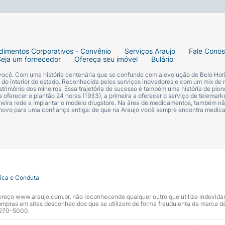
dimentos Corporativos - Convênio
Serviços Araujo
Fale Cono
Seja um fornecedor
Ofereça seu imóvel
Bulário
 você. Com uma história centenária que se confunde com a evolução de Belo Hori
s do interior do estado. Reconhecida pelos serviços inovadores e com um mix de 
trimônio dos mineiros. Essa trajetória de sucesso é também uma história de pion
 oferecer o plantão 24 horas (1933), a primeira a oferecer o serviço de telemarke
primeira rede a implantar o modelo drugstore. Na área de medicamentos, também nã
 novo para uma confiança antiga: de que na Araujo você sempre encontra medi
tica e Conduta
ndereço www.araujo.com.br, não reconhecendo qualquer outro que utilize indevid
pras em sites desconhecidos que se utilizem de forma fraudulenta da marca d
 3270-5000.