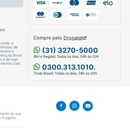
sco
Compre pelo
Drogatel
zonte, a
milhares de
(31) 3270-5000
eirismo e
ting do Brasil
(BH e Região) Todos os dias, 06h às 00h
o é de hoje
camentos com
0300.313.1010.
(Todo Brasil) Todos os dias, 06h às 00h
amente da sua
a Drogaria