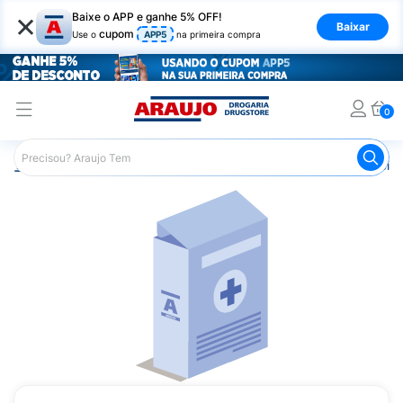
×
Baixe o APP e ganhe 5% OFF!
Baixar
cupom
Use o
APP5
na primeira compra
0
Araujo
Saúde e Bem Estar
Vitaminas e Minerais
Ácido