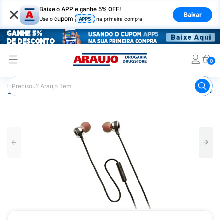
×
Baixe o APP e ganhe 5% OFF!
Baixar
cupom
Use o
APP5
na primeira compra
0
Araujo
Mercado
Casa e Utilidades
Eletrônicos e Aces