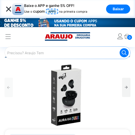
×
Baixe o APP e ganhe 5% OFF!
Baixar
cupom
Use o
APP5
na primeira compra
0
Araujo
Mercado
Casa e Utilidades
Eletrônicos e Aces