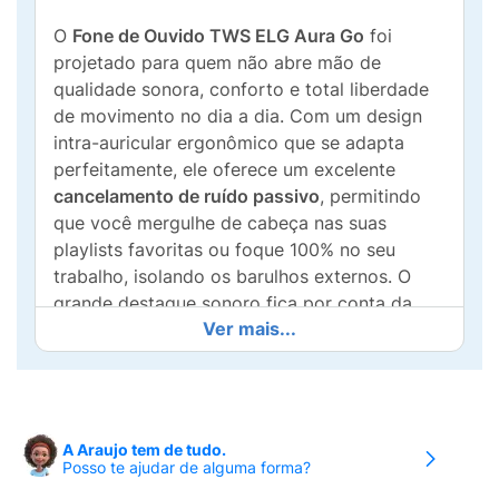
O
Fone de Ouvido TWS ELG Aura Go
foi
projetado para quem não abre mão de
qualidade sonora, conforto e total liberdade
de movimento no dia a dia. Com um design
intra-auricular ergonômico que se adapta
perfeitamente, ele oferece um excelente
cancelamento de ruído passivo
, permitindo
que você mergulhe de cabeça nas suas
playlists favoritas ou foque 100% no seu
trabalho, isolando os barulhos externos. O
grande destaque sonoro fica por conta da
Ver mais...
tecnologia
Deep Bass
, que garante graves
poderosos, nítidos e um som estéreo imersivo
de alta resolução (
Hi-Res Audio
).
Equipado com a avançada versão
Bluetooth
A Araujo tem de tudo.
5.4
, o Aura Go proporciona uma conexão
Posso te ajudar de alguma forma?
extremamente rápida, estável e livre de