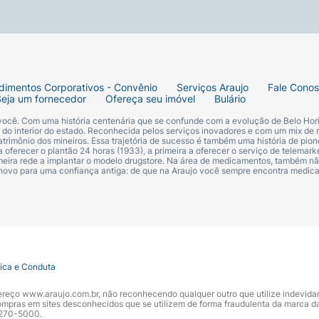
dimentos Corporativos - Convênio
Serviços Araujo
Fale Cono
Seja um fornecedor
Ofereça seu imóvel
Bulário
 você. Com uma história centenária que se confunde com a evolução de Belo Hori
s do interior do estado. Reconhecida pelos serviços inovadores e com um mix de 
trimônio dos mineiros. Essa trajetória de sucesso é também uma história de pion
 oferecer o plantão 24 horas (1933), a primeira a oferecer o serviço de telemarke
primeira rede a implantar o modelo drugstore. Na área de medicamentos, também nã
 novo para uma confiança antiga: de que na Araujo você sempre encontra medi
tica e Conduta
ndereço www.araujo.com.br, não reconhecendo qualquer outro que utilize indevid
pras em sites desconhecidos que se utilizem de forma fraudulenta da marca d
 3270-5000.