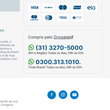
sco
Compre pelo
Drogatel
zonte, a
milhares de
(31) 3270-5000
eirismo e
ting do Brasil
(BH e Região) Todos os dias, 06h às 00h
o é de hoje
camentos com
0300.313.1010.
(Todo Brasil) Todos os dias, 06h às 00h
amente da sua
a Drogaria