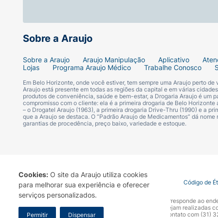
Sobre a Araujo
Sobre a Araujo
Araujo Manipulação
Aplicativo
Aten
Lojas
Programa Araujo Médico
Trabalhe Conosco
Em Belo Horizonte, onde você estiver, tem sempre uma Araujo perto de
Araujo está presente em todas as regiões da capital e em várias cidade
produtos de conveniência, saúde e bem-estar, a Drogaria Araujo é um pa
compromisso com o cliente: ela é a primeira drogaria de Belo Horizonte a
– o Drogatel Araujo (1963), a primeira drogaria Drive-Thru (1990) e a 
que a Araujo se destaca. O “Padrão Araujo de Medicamentos” dá nome
garantias de procedência, preço baixo, variedade e estoque.
Cookies:
O site da Araujo utiliza cookies
Termo de Uso
Portal da Privacidade
Covid-19
Código de É
para melhorar sua experiência e oferecer
serviços personalizados.
A Drogaria Araujo S/A informa que o seu site oficial corresponde ao e
marca. Para sua segurança recomendamos que não sejam realizadas com
Araujo S.A. Em caso de dúvidas, gentileza entrar em contato com (31)
Permitir
Dispensar