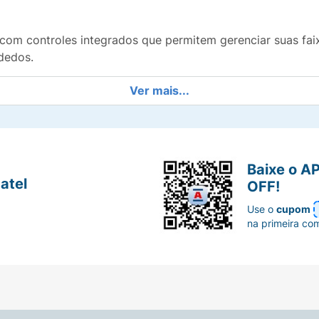
 com controles integrados que permitem gerenciar suas fai
dedos.
Ver mais...
sicas favoritas com o Fone de Ouvido Maketech Lightning 
de em um único produto. Não perca a chance de elevar sua
Baixe o A
atel
OFF!
Use o
cupom
na primeira co