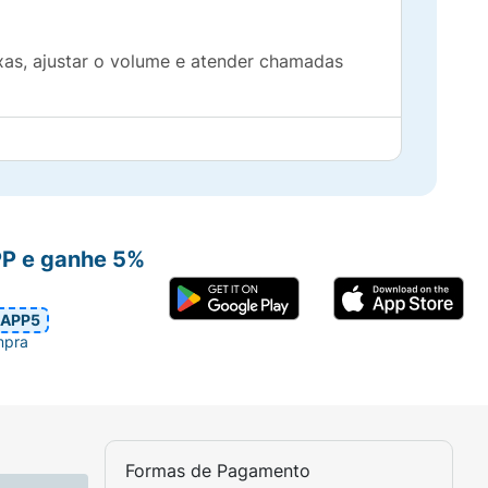
xas, ajustar o volume e atender chamadas
com Fio EPL 152P, a escolha perfeita para
 experiência sonora!
PP e ganhe 5%
APP5
mpra
Formas de Pagamento