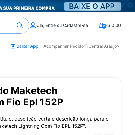
Olá, Entre ou Cadastre-se
R$ 0,00
0
Baixar App
Acompanhar Pedido
Central Araujo
do Maketech
 Fio Epl 152P
título, descrição curta e descrição longa para o
ketech Lightning Com Fio EPL 152P".