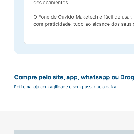
deslocamentos.
O Fone de Ouvido Maketech é fácil de usar,
com praticidade, tudo ao alcance dos seus 
Aproveite cada batida e detalhe de suas mú
quem busca qualidade, conforto e praticida
Compre pelo site, app, whatsapp ou Drog
Retire na loja com agilidade e sem passar pelo caixa.