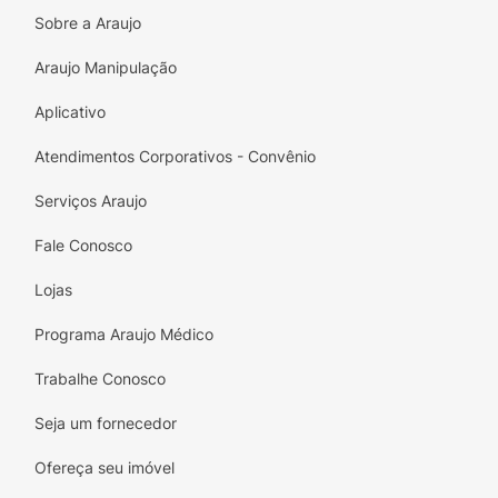
Sobre a Araujo
Material Premium:
Papel antiaderente,
atóxico e que não altera o sabor dos
Araujo Manipulação
alimentos.
Aplicativo
Alta Resistência:
Suporta calor intenso de
até 230°C com segurança.
Atendimentos Corporativos - Convênio
Pacote Econômico:
Contém
50 unidades
,
Serviços Araujo
garantindo um excelente rendimento.
Fale Conosco
Multiuso:
Compatível com Air Fryer, forno,
Lojas
micro-ondas e geladeira.
Programa Araujo Médico
Trabalhe Conosco
Seja um fornecedor
Ofereça seu imóvel