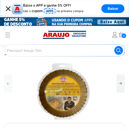
×
Baixe o APP e ganhe 5% OFF!
Baixar
cupom
Use o
APP5
na primeira compra
0
Araujo
Mercado
Casa e Utilidades
Cozinha
Forma