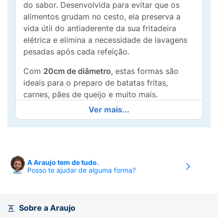
do sabor. Desenvolvida para evitar que os
alimentos grudam no cesto, ela preserva a
vida útil do antiaderente da sua fritadeira
elétrica e elimina a necessidade de lavagens
pesadas após cada refeição.
Com
20cm de diâmetro
, estas formas são
ideais para o preparo de batatas fritas,
carnes, pães de queijo e muito mais.
Produzidas com material de alta qualidade,
Ver mais...
são
resistentes a temperaturas de até 230°C
e podem ser utilizadas com total segurança
em Air Fryers, fornos elétricos, micro-ondas e
até em fritadeiras a ar convencionais.
A Araujo tem de tudo.
Principais Diferenciais:
Posso te ajudar de alguma forma?
Cozinha Limpa:
Impede que gordura e
resíduos de alimentos entrem em contato
Sobre a Araujo
direto com o cesto.