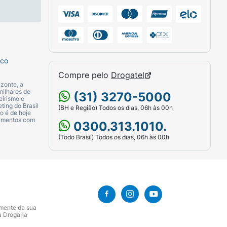
sco
Compre pelo
Drogatel
zonte, a
milhares de
(31) 3270-5000
eirismo e
ting do Brasil
(BH e Região) Todos os dias, 06h às 00h
o é de hoje
camentos com
0300.313.1010.
(Todo Brasil) Todos os dias, 06h às 00h
amente da sua
a Drogaria