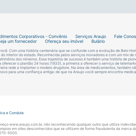
dimentos Corporativos - Convênio
Serviços Araujo
Fale Cono
Seja um fornecedor
Ofereça seu imóvel
Bulário
 você. Com uma história centenária que se confunde com a evolução de Belo Hori
s do interior do estado. Reconhecida pelos serviços inovadores e com um mix de 
trimônio dos mineiros. Essa trajetória de sucesso é também uma história de pion
 oferecer o plantão 24 horas (1933), a primeira a oferecer o serviço de telemarke
primeira rede a implantar o modelo drugstore. Na área de medicamentos, também nã
 novo para uma confiança antiga: de que na Araujo você sempre encontra medi
tica e Conduta
ndereço www.araujo.com.br, não reconhecendo qualquer outro que utilize indevid
pras em sites desconhecidos que se utilizem de forma fraudulenta da marca d
 3270-5000.