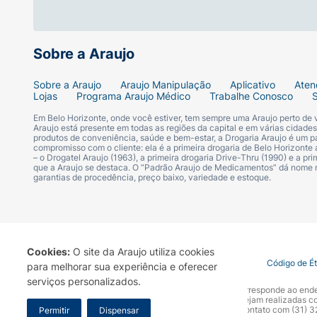
Sobre a Araujo
Sobre a Araujo
Araujo Manipulação
Aplicativo
Aten
Lojas
Programa Araujo Médico
Trabalhe Conosco
Em Belo Horizonte, onde você estiver, tem sempre uma Araujo perto de
Araujo está presente em todas as regiões da capital e em várias cidade
produtos de conveniência, saúde e bem-estar, a Drogaria Araujo é um pa
compromisso com o cliente: ela é a primeira drogaria de Belo Horizonte a
– o Drogatel Araujo (1963), a primeira drogaria Drive-Thru (1990) e a 
que a Araujo se destaca. O “Padrão Araujo de Medicamentos” dá nome
garantias de procedência, preço baixo, variedade e estoque.
Cookies:
O site da Araujo utiliza cookies
Termo de Uso
Portal da Privacidade
Covid-19
Código de É
para melhorar sua experiência e oferecer
serviços personalizados.
A Drogaria Araujo S/A informa que o seu site oficial corresponde ao e
marca. Para sua segurança recomendamos que não sejam realizadas com
Araujo S.A. Em caso de dúvidas, gentileza entrar em contato com (31)
Permitir
Dispensar