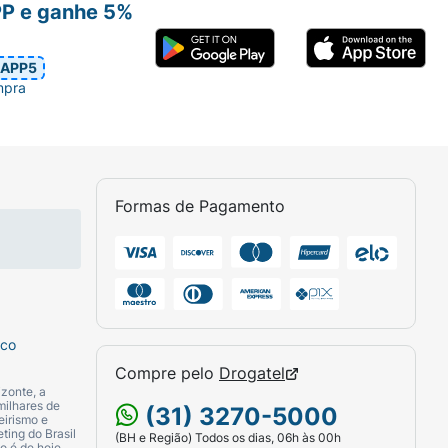
PP e ganhe 5%
es técnicos:
APP5
mpra
Formas de Pagamento
assol), óleo de peixe (DHA), óleo de
sco
os (FOS).
Compre pelo
Drogatel
zonte, a
milhares de
(31) 3270-5000
Cálcio), B6, B12, Ácido Fólico, Biotina.
eirismo e
ting do Brasil
(BH e Região) Todos os dias, 06h às 00h
o é de hoje