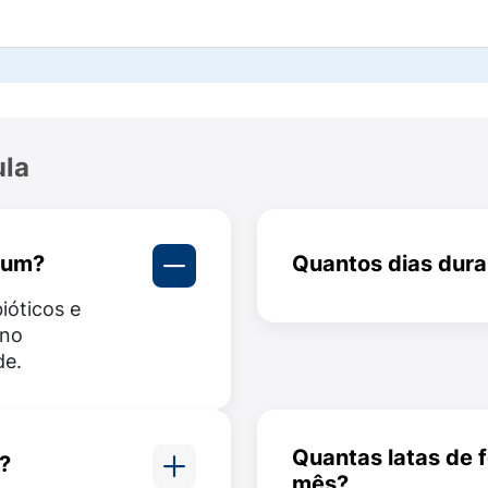
rreta de água previamente fervida;
gem, nivelada com uma faca limpa e seca;
e orientação médica ou da tabela nutricional;
ula
pó se dissolver completamente;
 oferecer ao bebê.
ium?
Quantos dias dura
er imediato
. Se necessário, pode ser armazenado sob ref
ióticos e
Em média, uma lata d
 no
7 dias, dependendo d
de.
quantidade consumida
ento deve ser utilizado apenas com indicação expressa d
lece a relação entre mãe e bebê.
Quantas latas de 
a?
mês?