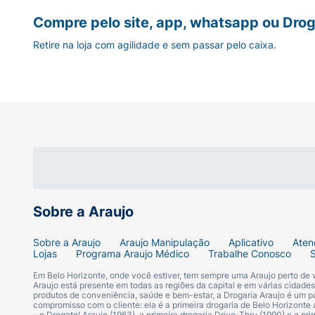
Tabela nutricional e ingredientes
Compre pelo site, app, whatsapp ou Drog
Retire na loja com agilidade e sem passar pelo caixa.
O Aptamil Premium 1 possui uma fórmula com
Categoria
Base de Proteína e Carboidratos
Gorduras e Ácidos Graxos
Sobre a Araujo
Sobre a Araujo
Araujo Manipulação
Aplicativo
Aten
Fibras Prebióticas
Lojas
Programa Araujo Médico
Trabalhe Conosco
Em Belo Horizonte, onde você estiver, tem sempre uma Araujo perto de
Araujo está presente em todas as regiões da capital e em várias cidade
Vitaminas
produtos de conveniência, saúde e bem-estar, a Drogaria Araujo é um pa
compromisso com o cliente: ela é a primeira drogaria de Belo Horizonte a
– o Drogatel Araujo (1963), a primeira drogaria Drive-Thru (1990) e a 