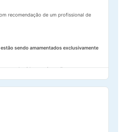
om recomendação de um profissional de
 estão sendo amamentados exclusivamente
 meses de vida, com ingredientes que
 passo: