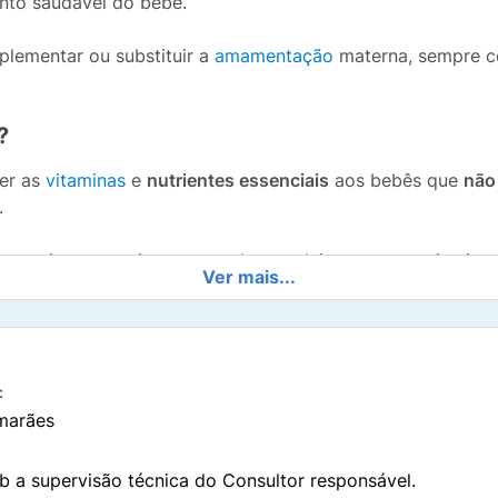
nto saudável do bebê.
lementar ou substituir a
amamentação
materna, sempre c
?
cer as
vitaminas
e
nutrientes essenciais
aos bebês que
não
.
a apoiar o crescimento e o desenvolvimento nos primeiros
Ver mais...
ma imunológico
e no
desenvolvimento cerebral e visual
.
?
sencial para garantir a segurança do bebê. Siga o passo a
:
marães
 utensílios;
b a supervisão técnica do Consultor responsável.
guarde cerca de 15 minutos até atingir 70 °C;