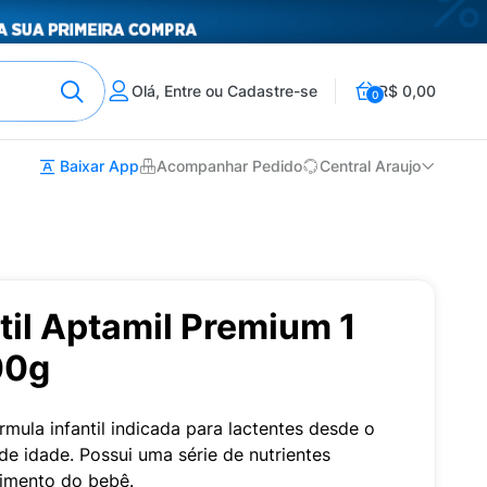
Olá, Entre ou Cadastre-se
R$ 0,00
0
Baixar App
Acompanhar Pedido
Central Araujo
til Aptamil Premium 1
00g
mula infantil indicada para lactentes desde o
e idade. Possui uma série de nutrientes
vimento do bebê.