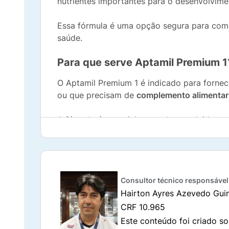
nutrientes importantes para o desenvolvime
Essa fórmula é uma opção segura para comp
saúde.
Para que serve Aptamil Premium 1
O Aptamil Premium 1 é indicado para forne
ou que precisam de
complemento alimentar
A fórmula é especialmente desenvolvida par
auxiliam na
digestão
, na
formação do siste
Como preparar Aptamil Premium 1
O
preparo correto
do Aptamil 1 Premium é es
Consultor técnico responsável
Hairton Ayres Azevedo Gui
Lave bem as mãos e esterilize todos os
CRF 10.965
Este conteúdo foi criado so
Ferva a água potável por 5 minutos e a