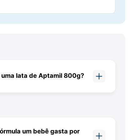
 uma lata de Aptamil 800g?
rigeração
a menos de 5 °C por até 24 horas
.
e 800 g de Aptamil dura de 4 a
a idade do bebê e da
 por dia.
e um médico pediatra. O
aleitamento
fórmula um bebê gasta por