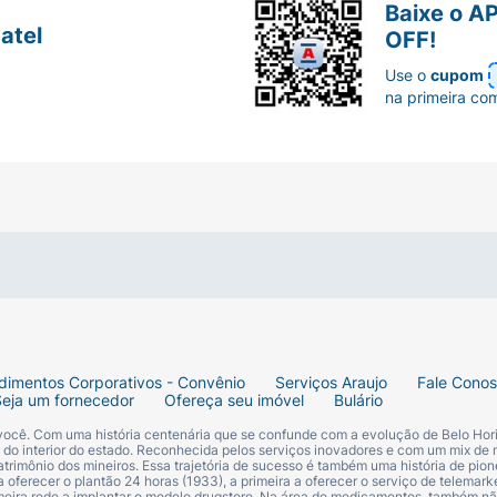
Baixe o A
 de composição do Aptamil Premium 1
atel
OFF!
pleta para as necessidades do lactente. Confira os detalh
Use o
cupom
na primeira co
Ingredientes detalhados
Lactose, proteína do soro do leite*, leite desnatado*.
Óleos vegetais (palma, girassol alto oleico, canola, gir
Mortierella alpina (ARA).
dimentos Corporativos - Convênio
Serviços Araujo
Fale Cono
Galacto-oligossacarídeos (GOS) e fruto-oligossacaríde
Seja um fornecedor
Ofereça seu imóvel
Bulário
 você. Com uma história centenária que se confunde com a evolução de Belo Hori
s do interior do estado. Reconhecida pelos serviços inovadores e com um mix de 
A, D, E, K, C, B1, B3 (Nicotinamida), B5 (Pantotenato de 
trimônio dos mineiros. Essa trajetória de sucesso é também uma história de pion
 oferecer o plantão 24 horas (1933), a primeira a oferecer o serviço de telemarke
primeira rede a implantar o modelo drugstore. Na área de medicamentos, também nã