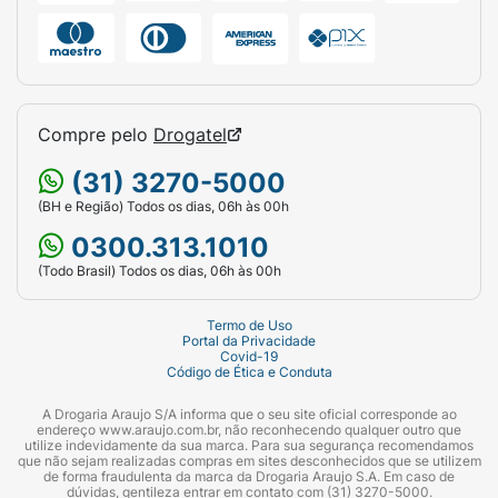
alimentar, é indispensável o acompanhamento
do pediatra ou alergista, que poderá indicar
uma fórmula apropriada, como aquelas à
base de aminoácidos ou proteínas
extensamente hidrolisadas.
Compre pelo
Drogatel
Composição do Aptamil SL 800g
(31) 3270-5000
(BH e Região) Todos os dias, 06h às 00h
A fórmula contém:
0300.313.1010
Mistura de óleos vegetais (como palma,
(Todo Brasil) Todos os dias, 06h às 00h
coco, girassol e colza);
Maltodextrina;
Termo de Uso
Portal da Privacidade
Covid-19
Xarope de glicose;
Código de Ética e Conduta
Proteínas do soro de leite (sem lactose);
A Drogaria Araujo S/A informa que o seu site oficial corresponde ao
endereço www.araujo.com.br, não reconhecendo qualquer outro que
utilize indevidamente da sua marca. Para sua segurança recomendamos
Nucleotídeos;
que não sejam realizadas compras em sites desconhecidos que se utilizem
de forma fraudulenta da marca da Drogaria Araujo S.A. Em caso de
dúvidas, gentileza entrar em contato com (31) 3270-5000.