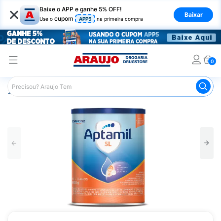
×
Baixe o APP e ganhe 5% OFF!
Baixar
cupom
Use o
APP5
na primeira compra
0
Araujo
Infantil
Alimentação Infantil
Fórmula Infantil