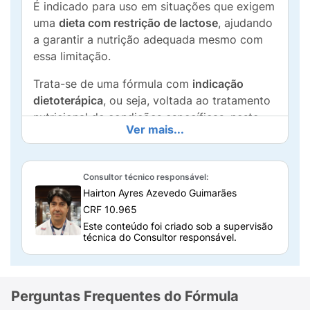
É indicado para uso em situações que exigem
uma
dieta com restrição de lactose
, ajudando
a garantir a nutrição adequada mesmo com
essa limitação.
Trata-se de uma fórmula com
indicação
dietoterápica
, ou seja, voltada ao tratamento
nutricional de condições específicas, neste
Ver mais...
caso, a intolerância à lactose.
Ela oferece os nutrientes essenciais para o
crescimento e o desenvolvimento infantil,
Consultor técnico responsável:
Hairton Ayres Azevedo Guimarães
como
DHA, ARA, nucleotídeos e taurina
,
CRF 10.965
garantindo uma alimentação segura e
Este conteúdo foi criado sob a supervisão
equilibrada para quem não pode consumir
técnica do Consultor responsável.
fórmulas comuns.
Como preparar a fórmula Aptamil SL?
Perguntas Frequentes do Fórmula
O preparo correto é essencial para garantir a