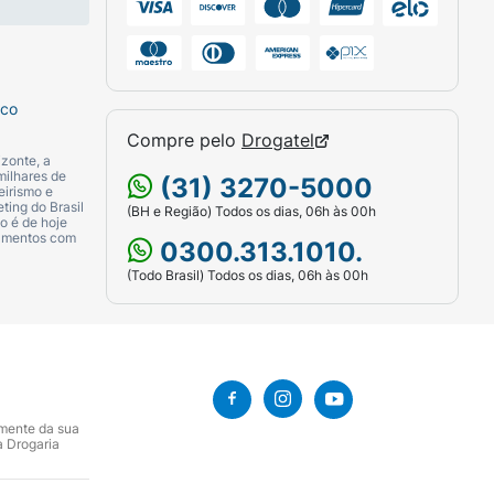
 de oferecer à criança.
.
sco
io o preparo do produto com
Compre pelo
Drogatel
 máximo 24 horas.
zonte, a
milhares de
(31) 3270-5000
eirismo e
ting do Brasil
(BH e Região) Todos os dias, 06h às 00h
o é de hoje
camentos com
0300.313.1010.
lactente.
(Todo Brasil) Todos os dias, 06h às 00h
 óleo de girassol), proteína de soja*,
agnésio dibásico, cloreto de colina, ácido L-
acetato de DL-alfa- tocoferila, nicotinamida,
amente da sua
amina, cloridrato de piridoxina, sulfato
a Drogaria
enito de sódio, cianocobalamina e