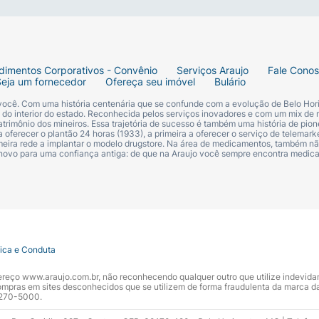
ó se dissolva completamente. Mexa ou agite a fórmula antes
lso antes de oferecer à criança a fim de evitar queimaduras
dimentos Corporativos - Convênio
Serviços Araujo
Fale Cono
DEVE SER IMEDIATO APÓS O PREPARO. Quando necessár
Seja um fornecedor
Ofereça seu imóvel
Bulário
b refrigeração a uma temperatura menor que 5ºC, por no
 você. Com uma história centenária que se confunde com a evolução de Belo Hori
s do interior do estado. Reconhecida pelos serviços inovadores e com um mix de 
trimônio dos mineiros. Essa trajetória de sucesso é também uma história de pion
er descartados.
 oferecer o plantão 24 horas (1933), a primeira a oferecer o serviço de telemarke
primeira rede a implantar o modelo drugstore. Na área de medicamentos, também nã
 novo para uma confiança antiga: de que na Araujo você sempre encontra medi
adequados deste produto podem trazer perigos à saúde do 
 óleo de canola, óleo de coco, óleo de girassol alto oleico,
sico, carbonato de cálcio, cloreto de potássio, fosfato de m
tica e Conduta
o-inositol, sulfato ferroso, sulfato de zinco, L-carnitina, 
ndereço www.araujo.com.br, não reconhecendo qualquer outro que utilize indevid
o de retinila, DL-alfa tocoferol, cloridrato de cloreto de ti
pras em sites desconhecidos que se utilizem de forma fraudulenta da marca d
 3270-5000.
-L-glutâmico, fitomenadiona, D-biotina, colecalciferol, sel