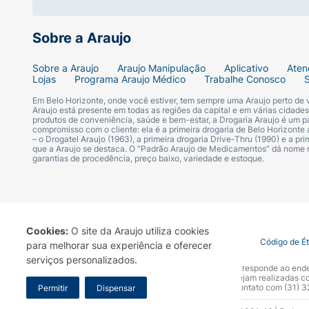
6. Feche a mamadeira e agite-a até que o p
Sobre a Araujo
7. Verifique a temperatura do produto no pu
Sobre a Araujo
Araujo Manipulação
Aplicativo
Aten
8. O CONSUMO DO PRODUTO APTAMIL SOJA 
Lojas
Programa Araujo Médico
Trabalhe Conosco
antecedência, o mesmo deve ser mantido so
Em Belo Horizonte, onde você estiver, tem sempre uma Araujo perto de
Araujo está presente em todas as regiões da capital e em várias cidade
produtos de conveniência, saúde e bem-estar, a Drogaria Araujo é um pa
9. Os restos do produto preparado devem s
compromisso com o cliente: ela é a primeira drogaria de Belo Horizonte a
– o Drogatel Araujo (1963), a primeira drogaria Drive-Thru (1990) e a 
que a Araujo se destaca. O “Padrão Araujo de Medicamentos” dá nome
10. O preparo, o armazenamento e o uso in
garantias de procedência, preço baixo, variedade e estoque.
Ingredientes
Maltodextrina, óleos vegetais (óleo de palma,
Cookies:
O site da Araujo utiliza cookies
fosfato de cálcio tribásico, citrato tripotás
Termo de Uso
Portal da Privacidade
Covid-19
Código de É
para melhorar sua experiência e oferecer
ascórbico, carbonato de magnésio, taurina, mi
serviços personalizados.
A Drogaria Araujo S/A informa que o seu site oficial corresponde ao e
D-pantotenato de cálcio, riboflavina, palmitat
marca. Para sua segurança recomendamos que não sejam realizadas com
Araujo S.A. Em caso de dúvidas, gentileza entrar em contato com (31)
Permitir
Dispensar
cúprico, iodeto de potássio, ácido N-pteroil