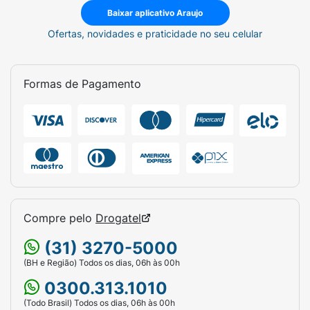
Baixar aplicativo Araujo
Composição da fórmula NAN Comfor HMO
Ofertas, novidades e praticidade no seu celular
O NAN Comfor HMO é composto por uma
combinação de
proteínas do soro do leite,
lactose, óleos vegetais, prebióticos (GOS e
Formas de Pagamento
FOS), HMO 2’-O-fucosilactose, DHA, ARA e
nucleotídeos
, além de vitaminas e minerais
essenciais. Essa formulação garante
nutrição
equilibrada
e suporte ao desenvolvimento do
bebê.
Nan Comfor HMO pode trazer efeitos
colaterais?
Compre pelo
Drogatel
De forma geral, o NAN Comfor HMO é bem
(31) 3270-5000
tolerado e formulado para reduzir
desconfortos digestivos como gases, cólicas
(BH e Região) Todos os dias, 06h às 00h
e constipação.
0300.313.1010
(Todo Brasil) Todos os dias, 06h às 00h
No entanto, em casos raros, podem ocorrer