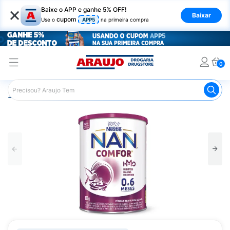
×
Baixe o APP e ganhe 5% OFF!
Baixar
cupom
Use o
APP5
na primeira compra
0
Araujo
Infantil
Alimentação Infantil
Fórmula Infantil