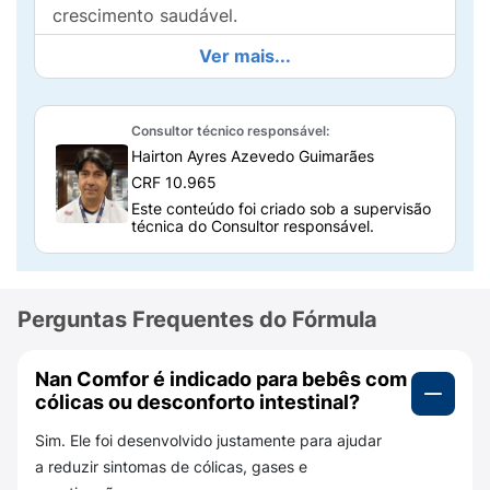
crescimento saudável.
Ver mais...
Como tomar a fórmula NAN Comfor
corretamente?
A fórmula NAN Comfor deve ser utilizada
Consultor técnico responsável:
seguindo a dosagem indicada pelo médico e
Hairton Ayres Azevedo Guimarães
o modo de preparo adequado.
CRF 10.965
Este conteúdo foi criado sob a supervisão
Dosagem recomendada
técnica do Consultor responsável.
A reconstituição deve ser feita com
1 colher-
medida rasa (contida na lata)
para cada
30 ml
de água potável previamente fervida
. A
Perguntas Frequentes do Fórmula
quantidade ideal depende da idade e das
necessidades do bebê, por isso é essencial
Nan Comfor é indicado para bebês com
seguir as orientações médicas ou nutricionais.
cólicas ou desconforto intestinal?
Como preparar
Sim. Ele foi desenvolvido justamente para ajudar
a reduzir sintomas de cólicas, gases e
Para preparar a fórmula infantil NAN Comfor