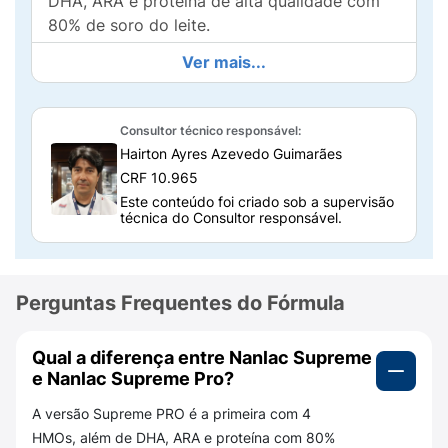
DHA, ARA e proteína de alta qualidade com
80% de soro do leite.
Ver mais...
Quais os benefícios do Nanlac Supreme
PRO para o bebê?
A fórmula oferece nutrientes essenciais para
Consultor técnico responsável:
apoiar o desenvolvimento infantil. Entre os
Hairton Ayres Azevedo Guimarães
principais benefícios estão:
CRF 10.965
Este conteúdo foi criado sob a supervisão
Contribuição para o desenvolvimento
técnica do Consultor responsável.
cerebral, graças ao DHA e ARA;
Apoio à
imunidade
, com a combinação de 4
HMOs (componentes também encontrados
Perguntas Frequentes do Fórmula
no leite materno);
Qual a diferença entre Nanlac Supreme
Nutrientes que participam da
formação
e Nanlac Supreme Pro?
óssea
e do crescimento saudável;
A versão Supreme PRO é a primeira com 4
Proteínas de alta qualidade, com
HMOs, além de DHA, ARA e proteína com 80%