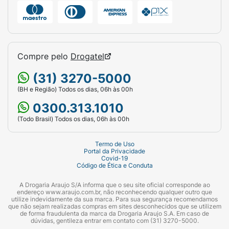
sulfato de zinco; acetato de DL-α-
tocoferila; D-pantotenato de cálcio;
nicotinamida; sulfato de cobre; tiamina
mononitrato; 3’-sialilactose**; acetato de
retinila; cloridrato de piridoxina; riboflavina;
Compre pelo
Drogatel
ácido N-pteroil-L-glutâmico; iodeto de
potássio; fitomenadiona; D-biotina; selenato
(31) 3270-5000
de sódio; colecalciferol; cianocobalamina;
(BH e Região) Todos os dias, 06h às 00h
emulsificante lecitina de soja; reguladores
0300.313.1010
de acidez ácido cítrico e hidróxido de
(Todo Brasil) Todos os dias, 06h às 00h
potássio.
*Fontes proteicas **Oligossacarídeos
Termo de Uso
Portal da Privacidade
Covid-19
ALÉRGICOS
: contém leite e derivados;
Código de Ética e Conduta
derivados de soja; contém lactose.
A Drogaria Araujo S/A informa que o seu site oficial corresponde ao
endereço www.araujo.com.br, não reconhecendo qualquer outro que
Não contém glúten.
utilize indevidamente da sua marca. Para sua segurança recomendamos
que não sejam realizadas compras em sites desconhecidos que se utilizem
de forma fraudulenta da marca da Drogaria Araujo S.A. Em caso de
Como armazenar Nanlac Supreme PRO
dúvidas, gentileza entrar em contato com (31) 3270-5000.
corretamente?