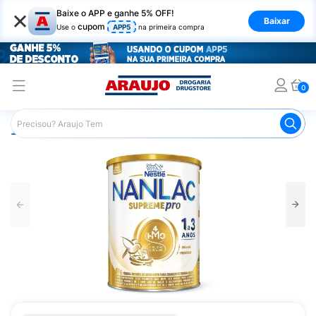
×
Baixe o APP e ganhe 5% OFF!
Baixar
cupom
Use o
APP5
na primeira compra
0
Araujo
Infantil
Alimentação Infantil
Fórmula Infantil