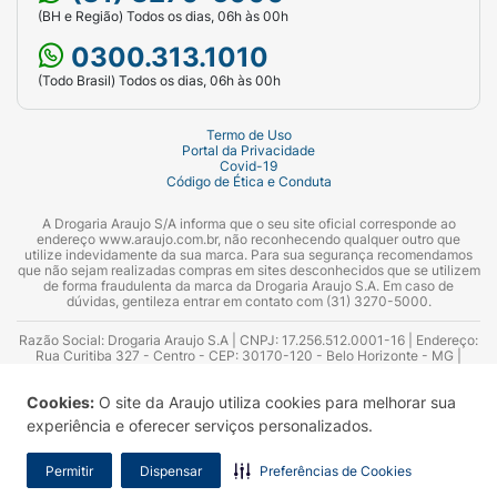
iodeto de potássio, fitonadiona, selenito de
(BH e Região) Todos os dias, 06h às 00h
sódio, D-biotina, cianocobalamina,
0300.313.1010
emulsificante lecitina e regulador de acidez
(Todo Brasil) Todos os dias, 06h às 00h
hidróxido de potássio. *Fonte proteica
Termo de Uso
Modo de preparo:
Portal da Privacidade
Covid-19
Código de Ética e Conduta
Siga cuidadosamente as instruções para
preparo conforme Tabela de Alimentação ou
A Drogaria Araujo S/A informa que o seu site oficial corresponde ao
prescrição de médico ou nutricionista. Evite
endereço www.araujo.com.br, não reconhecendo qualquer outro que
utilize indevidamente da sua marca. Para sua segurança recomendamos
contaminação durante a abertura, manuseio e
que não sejam realizadas compras em sites desconhecidos que se utilizem
de forma fraudulenta da marca da Drogaria Araujo S.A. Em caso de
uso. O não cumprimento das instruções pode
dúvidas, gentileza entrar em contato com (31) 3270-5000.
representar risco à saúde do bebê.
Razão Social: Drogaria Araujo S.A | CNPJ: 17.256.512.0001-16 | Endereço:
Recomenda-se que todos os preparos sejam
Rua Curitiba 327 - Centro - CEP: 30170-120 - Belo Horizonte - MG |
feitos na hora do consumo.
Telefones: 0300.313.1010 e (31) 3270-5000 Horário de funcionamento -
06:00h às 00:00h | Consultores técnicos responsáveis: Hairton Ayres
Cookies:
O site da Araujo utiliza cookies para melhorar sua
Azevedo Guimarães – CRF 10.965 | Yasmin Silva Alvarenga – CRF 52.584 -
1. Lave bem as mãos, o copo de transição e
Consultor substituto: Thiago Aguiar Pinheiro - CRF Nº 13.748. Alvará
experiência e oferecer serviços personalizados.
Sanitário: 2025020713 | Autorização de Funcionamento da Empresa (AFE):
higienize a superfície de preparo.
7.16355-1
Permitir
Dispensar
Preferências de Cookies
2. Ferva o copo de transição durante 5