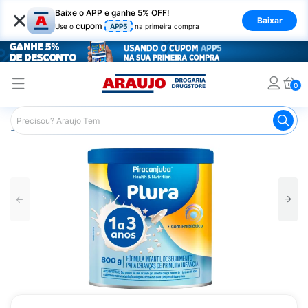
×
Baixe o APP e ganhe 5% OFF!
Baixar
cupom
Use o
APP5
na primeira compra
0
Araujo
Infantil
Alimentação Infantil
Fórmula Infantil