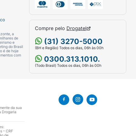
mendações médicas.
sco
Compre pelo
Drogatel
zonte, a
milhares de
(31) 3270-5000
eirismo e
como:
ting do Brasil
(BH e Região) Todos os dias, 06h às 00h
o é de hoje
camentos com
0300.313.1010.
(Todo Brasil) Todos os dias, 06h às 00h
amente da sua
a Drogaria
es:
es – CRF
em persistentes, consulte o seu médico.
ão de