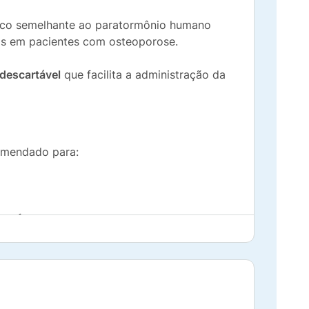
tico semelhante ao paratormônio humano
as em pacientes com osteoporose.
descartável
que facilita a administração da
comendado para:
a fraturas;
ratamentos para doenças inflamatórias e
ecisa de um tratamento eficaz para prevenir