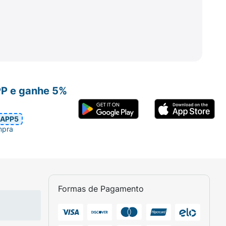
 ocorre ao longo do uso contínuo,
 a dose
sempre no mesmo horário
, para
PP e ganhe 5%
APP5
mpra
Formas de Pagamento