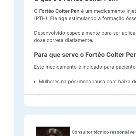
O
Fortéo Colter Pen
é um medicamento inje
(PTH). Ele age estimulando a formação óss
Desenvolvido especialmente para ser aplica
dose correta diariamente.
Para que serve o Fortéo Colter Pe
Este medicamento é indicado para pacient
Mulheres na pós-menopausa com baixa den
Homens com osteoporose primária ou hipo
Pacientes com osteoporose associada ao 
autoimunes.
Consultor técnico responsável
O Fortéo ajuda a fortalecer os ossos e pode