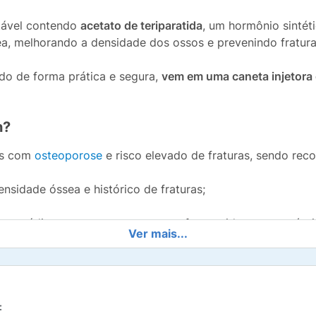
tável contendo
acetato de teriparatida
, um hormônio sinté
ea, melhorando a densidade dos ossos e prevenindo fratur
do de forma prática e segura,
vem em uma caneta injetora 
n?
es com
osteoporose
e risco elevado de fraturas, sendo re
sidade óssea e histórico de fraturas;
gonádica, que possuem ossos enfraquecidos e suscetíveis 
Ver mais...
uso prolongado de corticosteroides, condição comum em t
:
 ser um divisor de águas para quem já sofreu fraturas e pr