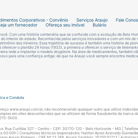
mente.
ve ultrapassar
24 meses ao longo da vida
, conforme reco
dimentos Corporativos - Convênio
Serviços Araujo
Fale Cono
Seja um fornecedor
Ofereça seu imóvel
Bulário
téo Colter Pen?
 você. Com uma história centenária que se confunde com a evolução de Belo Hori
s do interior do estado. Reconhecida pelos serviços inovadores e com um mix de 
trimônio dos mineiros. Essa trajetória de sucesso é também uma história de pion
e causar alguns efeitos colaterais em alguns pacientes, 
 oferecer o plantão 24 horas (1933), a primeira a oferecer o serviço de telemarke
primeira rede a implantar o modelo drugstore. Na área de medicamentos, também nã
 novo para uma confiança antiga: de que na Araujo você sempre encontra medi
tica e Conduta
ndereço www.araujo.com.br, não reconhecendo qualquer outro que utilize indevid
pras em sites desconhecidos que se utilizem de forma fraudulenta da marca d
 3270-5000.
ço: Rua Curitiba 327 - Centro - CEP: 30170-120 - Belo Horizonte - MG | Telefon
s 00:00h | Consultores técnicos responsáveis: Hairton Ayres Azevedo Guimarã
se por alguns minutos
após a aplicação. Se os sintomas for
hiago Aguiar Pinheiro - CRF Nº 13.748. Alvará Sanitário: 2025020713 | Autorizaç