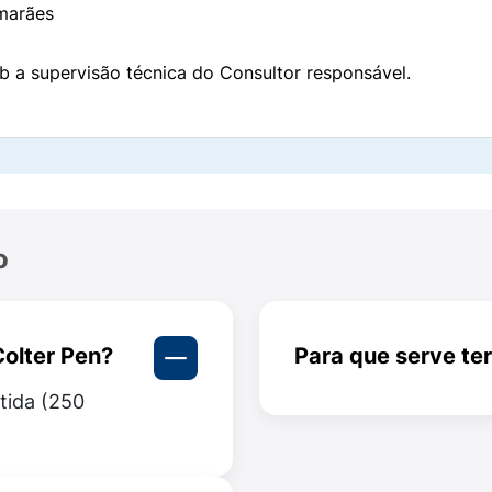
marães
 250 mcg/ml
b a supervisão técnica do Consultor responsável.
teriparatida (250 mcg/ml)
como princípio ativo.
ientes, que são componentes adicionados para dar mais e
eção.
 certificar que você não possui algum tipo de alergia ao 
o
n?
ra: em vez de apenas reduzir a perda óssea, como muitos 
Colter Pen?
Para que serve te
atida (250
A teriparatida forta
blastos
, células responsáveis pela formação óssea, promo
densidade mineral ós
os ossos se tornem mais fortes e menos propensos a fratur
fraturas.