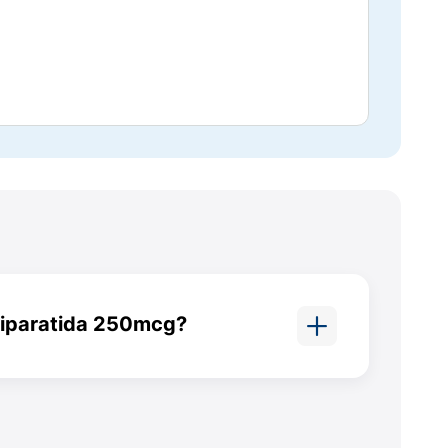
stabilidade à fórmula. Eles são: ácido
medicamento.
tratamentos convencionais, ele
estimula a
riparatida 250mcg?
lece os ossos, aumentando a
vendo um aumento significativo da
sea e reduzindo o risco de
as.