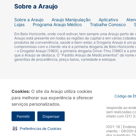
Remova a agulha e descarte-a correta
Sobre a Araujo
O tratamento com
Fortéo Colter Pen
não de
Sobre a Araujo
Araujo Manipulação
Aplicativo
Aten
Lojas
Programa Araujo Médico
Trabalhe Conosco
Quais os efeitos colaterais do For
Em Belo Horizonte, onde você estiver, tem sempre uma Araujo perto de
Araujo está presente em todas as regiões da capital e em várias cidade
produtos de conveniência, saúde e bem-estar, a Drogaria Araujo é um pa
O Fortéo é um medicamento seguro, mas pod
compromisso com o cliente: ela é a primeira drogaria de Belo Horizonte a
– o Drogatel Araujo (1963), a primeira drogaria Drive-Thru (1990) e a 
que a Araujo se destaca. O “Padrão Araujo de Medicamentos” dá nome
garantias de procedência, preço baixo, variedade e estoque.
náuseas leves e passageiras;
tontura após a aplicação;
cãibras musculares;
Cookies:
O site da Araujo utiliza cookies
Termo de Uso
Portal da Privacidade
Covid-19
Código de É
para melhorar sua experiência e oferecer
serviços personalizados.
dor nas articulações; e
A Drogaria Araujo S/A informa que o seu site oficial corresponde ao e
marca. Para sua segurança recomendamos que não sejam realizadas com
Araujo S.A. Em caso de dúvidas, gentileza entrar em contato com (31)
Permitir
Dispensar
sensação de fraqueza.
Razão Social: Drogaria Araujo S.A | CNPJ: 17.256.512.0001-16 | Endere
Preferências de Cookies
0300.313.1010 e (31) 3270-5000 Horário de funcionamento - 06:00h à
Para evitar tonturas, recomenda-se
sentar-
10.965 | Yasmin Silva Alvarenga – CRF 52.584 - Consultor substituto: T