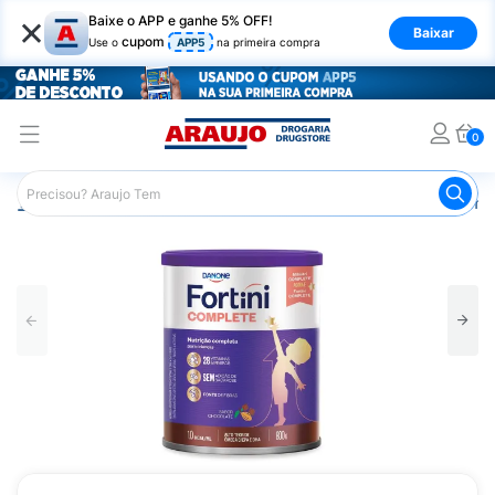
×
Baixe o APP e ganhe 5% OFF!
Baixar
cupom
Use o
APP5
na primeira compra
0
Araujo
Infantil
Alimentação Infantil
Suplemento Aliment