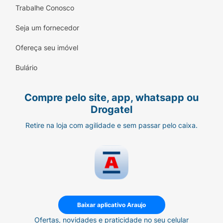
Trabalhe Conosco
- 28 Vitaminas e minerais: Nutricionalmente
completo para auxiliar no crescimento infantil.
Seja um fornecedor
2, 3, 6, 7
Ofereça seu imóvel
- Sem adição de sacarose: Nutrição que
Bulário
contribui para o seu filho, sem adição de
açúcar de mesa. 2, 3, 6, 7
Compre pelo site, app, whatsapp ou
- Fonte de fibras prebióticas: Auxiliam na
Drogatel
imunidade e no funcionamento intestinal. 8, 9
Retire na loja com agilidade e sem passar pelo caixa.
- 1,0 kcal/ml: Suplemento Infantil
Normocalórico.
Modo de Preparo:
1 - Lave as mãos antes do preparo e utilize
somente utensílios limpos e secos.
Baixar aplicativo Araujo
2 - Para preparar 200 mL do produto,
Ofertas, novidades e praticidade no seu celular