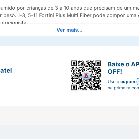
sumido por crianças de 3 a 10 anos que precisam de um mai
 peso. 1-3, 5-11 Fortini Plus Multi Fiber pode compor uma 
tricionista.
Ver mais...
para crianças com necessidades específicas e deve ser co
m embalagens de 200 ml nos sabores chocolate, baunilha e
Baixe o A
a.
atel
OFF!
Use o
cupom
OU DE NUTRICIONISTA. PROIBIDO O USO POR VIA PARE
na primeira co
nto Infantil Hipercalórico.12
 intestinal 15-17.