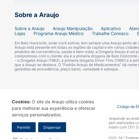
- Pronto para beber: Fácil de levar na mochi
Sobre a Araujo
Modo de Consumo:
Sobre a Araujo
Araujo Manipulação
Aplicativo
Aten
Fortini Multi Fiber já vem pronto para beb
Lojas
Programa Araujo Médico
Trabalhe Conosco
Em Belo Horizonte, onde você estiver, tem sempre uma Araujo perto de
Araujo está presente em todas as regiões da capital e em várias cidade
produtos de conveniência, saúde e bem-estar, a Drogaria Araujo é um pa
compromisso com o cliente: ela é a primeira drogaria de Belo Horizonte a
– o Drogatel Araujo (1963), a primeira drogaria Drive-Thru (1990) e a 
Ingredientes
que a Araujo se destaca. O “Padrão Araujo de Medicamentos” dá nome
garantias de procedência, preço baixo, variedade e estoque.
Água, maltodextrina, xarope de glicose, óleos
amido resistente, oligofrutose, goma arábica
cálcio, cloreto de colina, hidrogênio fosfat
lactato ferroso, sulfato de zinco, L-carnitin
Cookies:
O site da Araujo utiliza cookies
biotina, colecalciferol, D-pantotenato de cál
Termo de Uso
Portal da Privacidade
Covid-19
Código de É
para melhorar sua experiência e oferecer
cloridrato de piridoxina, ácido N-pteroil-L-
serviços personalizados.
A Drogaria Araujo S/A informa que o seu site oficial corresponde ao e
fitomenadiona, emulsificante lecitina d
marca. Para sua segurança recomendamos que não sejam realizadas com
Araujo S.A. Em caso de dúvidas, gentileza entrar em contato com (31)
Permitir
Dispensar
Fortini Plus Multi Fiber foi desenvolvido 
Razão Social: Drogaria Araujo S.A | CNPJ: 17.256.512.0001-16 | Endere