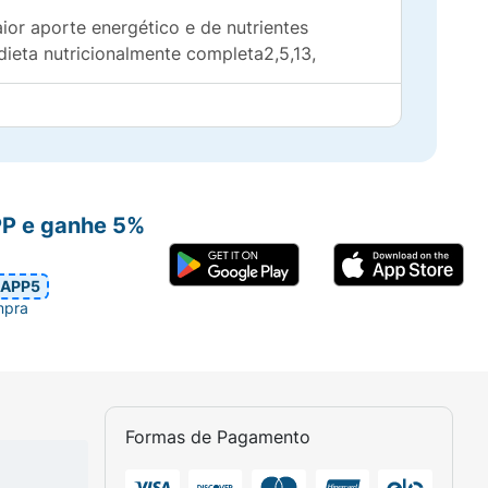
or aporte energético e de nutrientes
dieta nutricionalmente completa2,5,13,
nsumido conforme a recomendação de um
 morango. As quantidades de consumo devem
PP e ganhe 5%
APP5
NTERAL
mpra
Formas de Pagamento