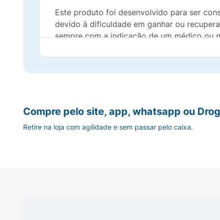
Este produto foi desenvolvido para ser con
devido à dificuldade em ganhar ou recuperar
sempre com a indicação de um médico ou nu
Fortini Plus Multi Fiber foi desenvolvido 
profissional de saúde.
Fortini Plus Multi Fiber está disponível e
ser indicadas por um médico ou nutricionist
Compre pelo site, app, whatsapp ou Drog
Retire na loja com agilidade e sem passar pelo caixa.
USAR SOMENTE SOB ORIENTAÇÃO MÉDICA 
Características:
- Mais energia em menor volume2,14: Supleme
- Fonte de fibras: Auxiliam no funcionamento