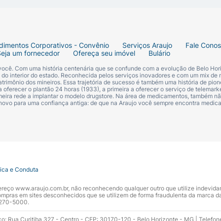
la e na lancheira.
dimentos Corporativos - Convênio
Serviços Araujo
Fale Cono
er. Agitar bem antes de usar. Pode ser consumido em temper
Seja um fornecedor
Ofereça seu imóvel
Bulário
 você. Com uma história centenária que se confunde com a evolução de Belo Hori
s do interior do estado. Reconhecida pelos serviços inovadores e com um mix de 
trimônio dos mineiros. Essa trajetória de sucesso é também uma história de pion
 oferecer o plantão 24 horas (1933), a primeira a oferecer o serviço de telemarke
primeira rede a implantar o modelo drugstore. Na área de medicamentos, também nã
 novo para uma confiança antiga: de que na Araujo você sempre encontra medi
 vegetais (óleo de canola e óleo de girassol), caseinato, aç
 e polissacarídeos da soja), citrato de potássio, difosfato 
o dipotássico, carotenoides, L-ascorbato de sódio, cloreto d
a, gluconato de cobre, nicotinamida, acetato de retinila, sel
cio, acetato de DL-alfa-tocoferila, cloridrato de cloreto de 
tica e Conduta
glutâmico, iodeto de potássio, cloreto de cromo (III), moli
ndereço www.araujo.com.br, não reconhecendo qualquer outro que utilize indevid
e soja e aromatizante. NÃO CONTÉM GLÚTEN. ALÉRGICOS:
pras em sites desconhecidos que se utilizem de forma fraudulenta da marca d
 3270-5000.
para crianças com necessidades específicas e deve ser co
ço: Rua Curitiba 327 - Centro - CEP: 30170-120 - Belo Horizonte - MG | Telefon