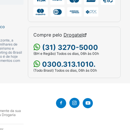
sco
atura ambiente ou resfriado.
Compre pelo
Drogatel
zonte, a
milhares de
(31) 3270-5000
eirismo e
ting do Brasil
(BH e Região) Todos os dias, 06h às 00h
o é de hoje
camentos com
0300.313.1010.
(Todo Brasil) Todos os dias, 06h às 00h
úcar, fibras alimentares (celulose, inulina,
tricálcico, cloreto de magnésio, cloreto de
e potássio, hidróxido de potássio, taurina,
enito de sódio, sulfato de manganês (II), D-
tiamina, riboflavina, fluoreto de sódio,
bdato de sódio, cianocobalamina,
amente da sua
 CONTÊM DERIVADOS DE LEITE E DE SOJA.
a Drogaria
nsumido conforme recomendação do
es: