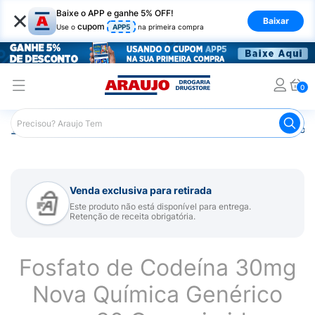
×
Baixe o APP e ganhe 5% OFF!
Baixar
cupom
Use o
APP5
na primeira compra
0
Araujo
Medicamentos
Remédios para Dor
Remédio p
Venda exclusiva para retirada
Este produto não está disponível para entrega.
Retenção de receita obrigatória.
Fosfato de Codeína 30mg
Nova Química Genérico