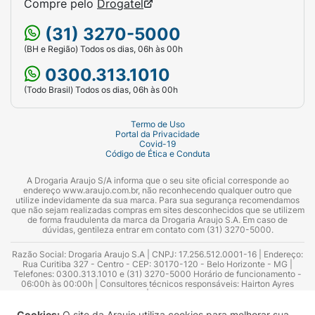
Compre pelo
Drogatel
(31) 3270-5000
(BH e Região) Todos os dias, 06h às 00h
0300.313.1010
(Todo Brasil) Todos os dias, 06h às 00h
Termo de Uso
Portal da Privacidade
Covid-19
Código de Ética e Conduta
A Drogaria Araujo S/A informa que o seu site oficial corresponde ao
endereço www.araujo.com.br, não reconhecendo qualquer outro que
utilize indevidamente da sua marca. Para sua segurança recomendamos
que não sejam realizadas compras em sites desconhecidos que se utilizem
de forma fraudulenta da marca da Drogaria Araujo S.A. Em caso de
dúvidas, gentileza entrar em contato com (31) 3270-5000.
Razão Social: Drogaria Araujo S.A | CNPJ: 17.256.512.0001-16 | Endereço:
Rua Curitiba 327 - Centro - CEP: 30170-120 - Belo Horizonte - MG |
Telefones: 0300.313.1010 e (31) 3270-5000 Horário de funcionamento -
06:00h às 00:00h | Consultores técnicos responsáveis: Hairton Ayres
Azevedo Guimarães – CRF 10.965 | Yasmin Silva Alvarenga – CRF 52.584 -
Consultor substituto: Thiago Aguiar Pinheiro - CRF Nº 13.748. Alvará
Sanitário: 2025020713 | Autorização de Funcionamento da Empresa (AFE):
Cookies:
O site da Araujo utiliza cookies para melhorar sua