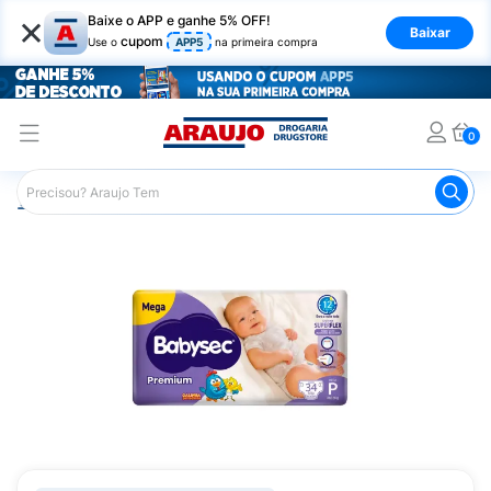
×
Baixe o APP e ganhe 5% OFF!
Baixar
cupom
Use o
APP5
na primeira compra
0
Araujo
Infantil
Troca de Fraldas
Fraldas Infantis
F