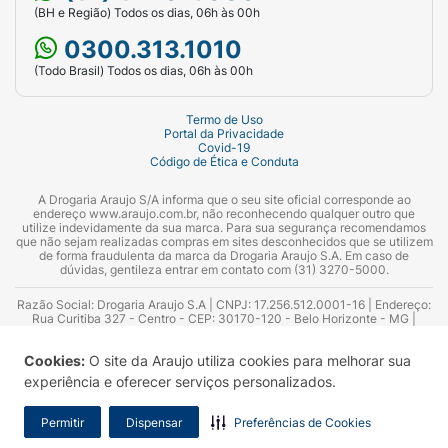
(BH e Região) Todos os dias, 06h às 00h
0300.313.1010
(Todo Brasil) Todos os dias, 06h às 00h
Termo de Uso
Portal da Privacidade
Covid-19
Código de Ética e Conduta
A Drogaria Araujo S/A informa que o seu site oficial corresponde ao
endereço www.araujo.com.br, não reconhecendo qualquer outro que
utilize indevidamente da sua marca. Para sua segurança recomendamos
que não sejam realizadas compras em sites desconhecidos que se utilizem
de forma fraudulenta da marca da Drogaria Araujo S.A. Em caso de
dúvidas, gentileza entrar em contato com (31) 3270-5000.
Razão Social: Drogaria Araujo S.A | CNPJ: 17.256.512.0001-16 | Endereço:
Rua Curitiba 327 - Centro - CEP: 30170-120 - Belo Horizonte - MG |
Telefones: 0300.313.1010 e (31) 3270-5000 Horário de funcionamento -
06:00h às 00:00h | Consultores técnicos responsáveis: Hairton Ayres
Cookies:
O site da Araujo utiliza cookies para melhorar sua
Azevedo Guimarães – CRF 10.965 | Yasmin Silva Alvarenga – CRF 52.584 -
Consultor substituto: Thiago Aguiar Pinheiro - CRF Nº 13.748. Alvará
experiência e oferecer serviços personalizados.
Sanitário: 2025020713 | Autorização de Funcionamento da Empresa (AFE):
7.16355-1
Permitir
Dispensar
Preferências de Cookies