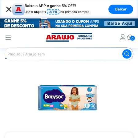
×
Baixe o APP e ganhe 5% OFF!
Baixar
cupom
Use o
APP5
na primeira compra
0
Araujo
Infantil
Troca de Fraldas
Fraldas Infantis
F