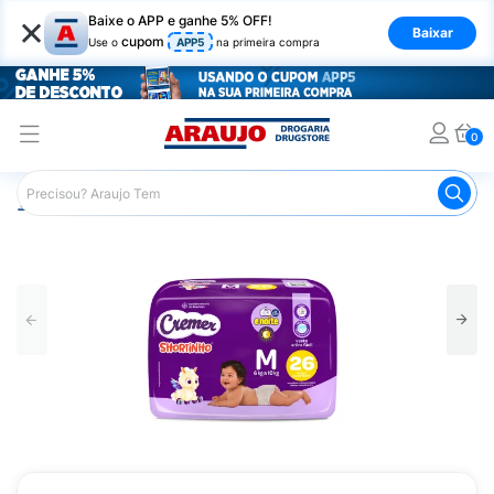
×
Baixe o APP e ganhe 5% OFF!
Baixar
cupom
Use o
APP5
na primeira compra
0
Araujo
Infantil
Troca de Fraldas
Fraldas Infantis
F