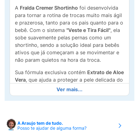
A
Fralda Cremer Shortinho
foi desenvolvida
para tornar a rotina de trocas muito mais ágil
e prazerosa, tanto para os pais quanto para o
bebê. Com o sistema
"Veste e Tira Fácil"
, ela
sobe suavemente pelas pernas como um
shortinho, sendo a solução ideal para bebês
ativos que já começaram a se movimentar e
não param quietos na hora da troca.
Sua fórmula exclusiva contém
Extrato de Aloe
Vera
, que ajuda a proteger a pele delicada do
bebê contra irritações, mantendo-a sempre
Ver mais...
macia e saudável. Com performance para o
dia e noite
, oferece até
12 horas de absorção
,
garantindo que o pequeno fique sequinho e
confortável por períodos prolongados. Além
A Araujo tem de tudo.
disso, a nova versão conta com a
fita de
Posso te ajudar de alguma forma?
descarte
, permitindo enrolar e prender a