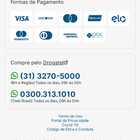
Formas de Pagamento
Ficha Técnica:
Marca:
Cremer.
Linha:
Shortinho (Fralda Calça).
Tamanho:
M (Médio).
Peso Indicado:
6kg a 10kg.
Compre pelo
Drogatel
Quantidade:
26 Fraldas descartáveis.
(31) 3270-5000
(BH e Região) Todos os dias, 06h às 00h
Diferenciais:
Aloe Vera, toque macio e fita
0300.313.1010
de descarte.
(Todo Brasil) Todos os dias, 06h às 00h
Termo de Uso
Portal da Privacidade
Covid-19
Código de Ética e Conduta