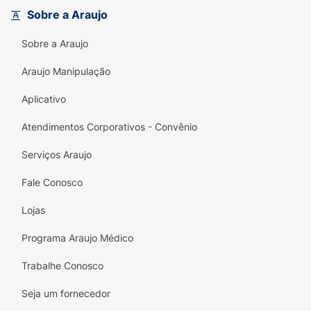
suavidade necessária para a pele sensível
Sobre a Araujo
com a resistência que a rotina exige.
Sobre a Araujo
Principais Benefícios:
Proteção por 10H:
Alta performance de
Araujo Manipulação
absorção que garante menos trocas.
Aplicativo
Pacote Hiper Econômico:
70 unidades para
Atendimentos Corporativos - Convênio
garantir o estoque com o melhor preço.
Serviços Araujo
Toque Macio:
Camadas suaves que
respeitam a delicadeza da pele infantil.
Fale Conosco
Ajuste Confortável:
Design que se molda
Lojas
suavemente à cintura e perninhas sem
apertar.
Programa Araujo Médico
Barreiras Antivazamento:
Segurança extra
Trabalhe Conosco
para prevenir vazamentos laterais
Seja um fornecedor
indesejados.