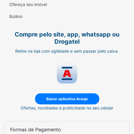
Ofereça seu imóvel
Gel de Alta Absorção:
Retém o líquido
rapidamente, mantendo a superfície sempre
Bulário
seca.
Compre pelo site, app, whatsapp ou
Modo de Usar:
Drogatel
Deite o bebê sobre a fralda aberta,
Retire na loja com agilidade e sem passar pelo caixa.
centralizando a parte traseira.
Puxe a parte frontal por entre as pernas
do pequeno.
Fixe as abas laterais na faixa frontal de
forma simétrica.
Baixar aplicativo Araujo
Ajuste as barreiras laterais para fora
Ofertas, novidades e praticidade no seu celular
com os dedos, garantindo que a
proteção contra vazamentos esteja bem
posicionada.
Formas de Pagamento