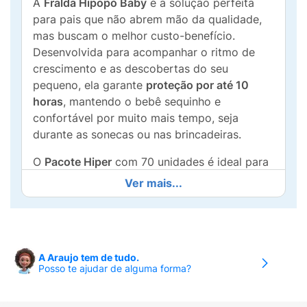
A
Fralda Hipopó Baby
é a solução perfeita
para pais que não abrem mão da qualidade,
mas buscam o melhor custo-benefício.
Desenvolvida para acompanhar o ritmo de
crescimento e as descobertas do seu
pequeno, ela garante
proteção por até 10
horas
, mantendo o bebê sequinho e
confortável por muito mais tempo, seja
durante as sonecas ou nas brincadeiras.
O
Pacote Hiper
com 70 unidades é ideal para
quem deseja praticidade e economia,
Ver mais...
garantindo um estoque duradouro com um
valor reduzido por fralda. Com materiais de
toque suave e um formato anatômico que se
adapta ao corpinho, a Hipopó Baby oferece
A Araujo tem de tudo.
liberdade de movimento com segurança
Posso te ajudar de alguma forma?
reforçada. O tamanho
M (Médio)
é indicado
para bebês de
5kg a 10kg
, unindo a