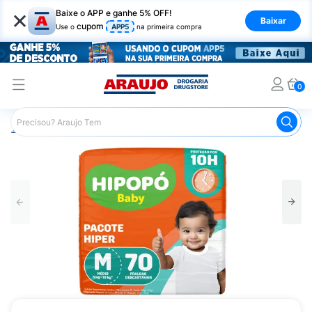
×
Baixe o APP e ganhe 5% OFF!
Baixar
cupom
Use o
APP5
na primeira compra
0
Araujo
Infantil
Troca de Fraldas
Fraldas Infantis
F