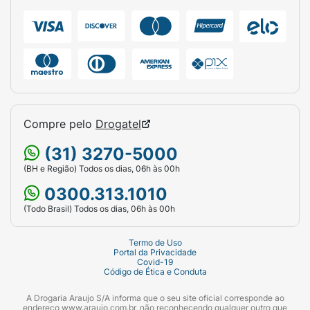
Ficha Técnica:
Marca:
Hipopó Baby.
Tamanho:
M (Médio).
Peso Indicado:
5kg a 10kg.
Compre pelo
Drogatel
Quantidade:
70 Fraldas descartáveis.
(31) 3270-5000
Tipo de Pacote:
Hiper.
(BH e Região) Todos os dias, 06h às 00h
Duração da Proteção:
Até 10 horas.
0300.313.1010
(Todo Brasil) Todos os dias, 06h às 00h
Termo de Uso
Portal da Privacidade
Covid-19
Código de Ética e Conduta
A Drogaria Araujo S/A informa que o seu site oficial corresponde ao
endereço www.araujo.com.br, não reconhecendo qualquer outro que