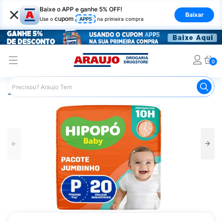
×
Baixe o APP e ganhe 5% OFF!
Baixar
cupom
Use o
APP5
na primeira compra
0
Araujo
Infantil
Troca de Fraldas
Fraldas Infantis
F