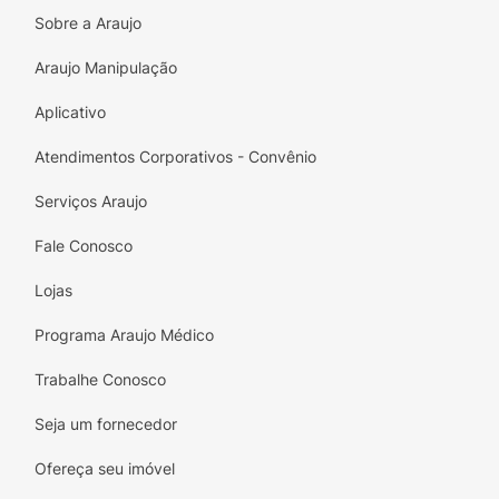
Sobre a Araujo
Proteção por 10H:
Menos trocas e mais
tempo de pele sequinha para o seu bebê.
Araujo Manipulação
Pacote Jumbinho Prático:
Ideal para
Aplicativo
organização e transporte em bolsas de
Atendimentos Corporativos - Convênio
bebê.
Serviços Araujo
Toque Suave:
Materiais que respeitam a
delicadeza da pele do recém-nascido.
Fale Conosco
Ajuste Confortável:
Laterais que se
Lojas
adaptam sem apertar a região umbilical.
Programa Araujo Médico
Custo-Benefício:
Qualidade garantida com
um preço que cabe no orçamento.
Trabalhe Conosco
Barreiras Protetoras:
Auxiliam na prevenção
Seja um fornecedor
de vazamentos indesejados.
Ofereça seu imóvel