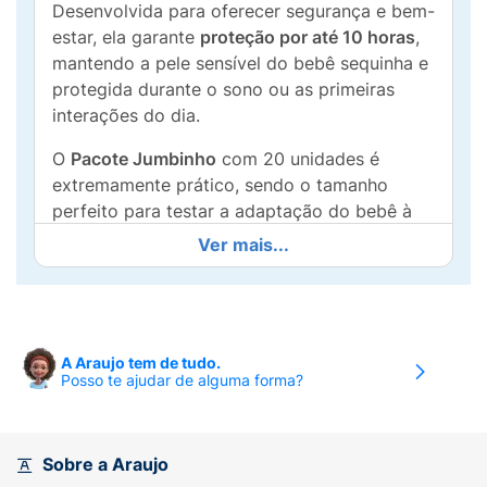
Desenvolvida para oferecer segurança e bem-
estar, ela garante
proteção por até 10 horas
,
mantendo a pele sensível do bebê sequinha e
protegida durante o sono ou as primeiras
interações do dia.
O
Pacote Jumbinho
com 20 unidades é
extremamente prático, sendo o tamanho
perfeito para testar a adaptação do bebê à
marca ou para levar na mala de maternidade
Ver mais...
e passeios curtos. Sua tecnologia de
absorção distribui o líquido de forma
eficiente, enquanto o formato anatômico
garante um ajuste delicado ao corpinho. O
A Araujo tem de tudo.
tamanho
P (Pequeno)
é indicado para bebês
Posso te ajudar de alguma forma?
de
até 5kg
, proporcionando a liberdade de
movimento necessária com a segurança que
os pais precisam.
Sobre a Araujo
Principais Benefícios: