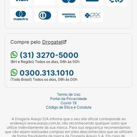
Peso Indicado:
Até 5kg.
Quantidade:
20 Fraldas descartáveis.
Tipo de Pacote:
Jumbinho.
Compre pelo
Drogatel
Duração da Proteção:
Até 10 horas.
(31) 3270-5000
(BH e Região) Todos os dias, 06h às 00h
0300.313.1010
(Todo Brasil) Todos os dias, 06h às 00h
Termo de Uso
Portal da Privacidade
Covid-19
Código de Ética e Conduta
A Drogaria Araujo S/A informa que o seu site oficial corresponde ao
endereço www.araujo.com.br, não reconhecendo qualquer outro que
utilize indevidamente da sua marca. Para sua segurança recomendamos
que não sejam realizadas compras em sites desconhecidos que se utilizem
de forma fraudulenta da marca da Drogaria Araujo S.A. Em caso de