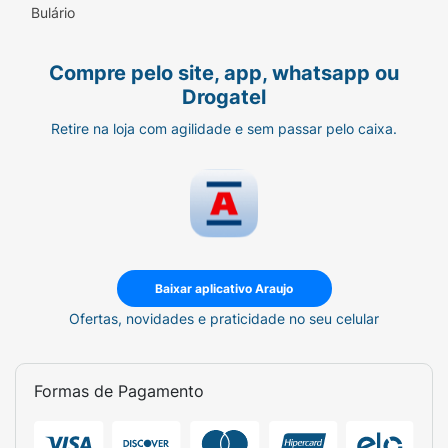
Modo de Uso:
Bulário
Abra a fralda e coloque o bebê
Compre pelo site, app, whatsapp ou
centralizado sobre a parte traseira
Drogatel
(onde estão as fitas).
Retire na loja com agilidade e sem passar pelo caixa.
Puxe a parte frontal por entre as
perninhas.
Fixe as abas laterais na faixa frontal,
ajustando conforme o corpinho do bebê.
Verifique se as barreiras laterais estão
para fora para garantir a máxima
Baixar aplicativo Araujo
eficácia antivazamento.
Ofertas, novidades e praticidade no seu celular
Ficha Técnica:
Formas de Pagamento
Marca:
Hipopó Baby.
Tamanho:
P (Pequeno).