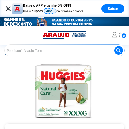
×
Baixe o APP e ganhe 5% OFF!
Baixar
cupom
Use o
APP5
na primeira compra
0
Araujo
Infantil
Troca de Fraldas
Fraldas Infantis
F