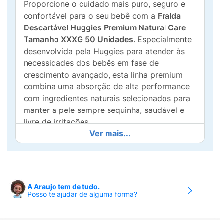
Proporcione o cuidado mais puro, seguro e
confortável para o seu bebê com a
Fralda
Descartável Huggies Premium Natural Care
Tamanho XXXG 50 Unidades
. Especialmente
desenvolvida pela Huggies para atender às
necessidades dos bebês em fase de
crescimento avançado, esta linha premium
combina uma absorção de alta performance
com ingredientes naturais selecionados para
manter a pele sempre sequinha, saudável e
livre de irritações.
Ver mais...
Toque de pura suavidade com ingredientes
naturais protetores:
O grande diferencial da
linha Natural Care está no seu compromisso
com a integridade da pele sensível. As fraldas
A Araujo tem de tudo.
são enriquecidas com
óleo de amêndoas e
Posso te ajudar de alguma forma?
aloe vera
, componentes dermatologicamente
testados que criam uma barreira suave de