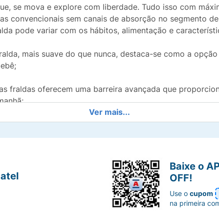
nque, se mova e explore com liberdade. Tudo isso com máxi
as convencionais sem canais de absorção no segmento de 
a pode variar com os hábitos, alimentação e característi
fralda, mais suave do que nunca, destaca-se como a opçã
bebê;
s fraldas oferecem uma barreira avançada que proporciona
manhã;
Ver mais...
s e orelhas elásticas. Indicadores para troca de tamanho. C
sorve xixi e cocô líquido em segundos, prevenindo reaçõe
Baixe o A
atel
OFF!
TE:
Máximo conforto durante o dia e absorção reforçada par
Use o
cupom
são anterior de Huggies Supreme Care sem absorção reforç
na primeira co