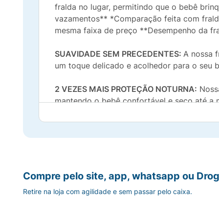
fralda no lugar, permitindo que o bebê bri
vazamentos** *Comparação feita com frald
mesma faixa de preço **Desempenho da frald
SUAVIDADE SEM PRECEDENTES:
A nossa 
um toque delicado e acolhedor para o seu 
2 VEZES MAIS PROTEÇÃO NOTURNA:
Nossa
mantendo o bebê confortável e seco até a 
MÁXIMA FLEXIBILIDADE:
Cintura, barreira
adaptam aos movimentos do bebê.
ABSORÇÃO ESPECIAL:
Nossa tecnologia ab
Compre pelo site, app, whatsapp ou Drog
MAIS CONFORTO* E ABSORÇÃO DIA & NOI
Retire na loja com agilidade e sem passar pelo caixa.
Huggies Tripla proteção e absorção vs. ver