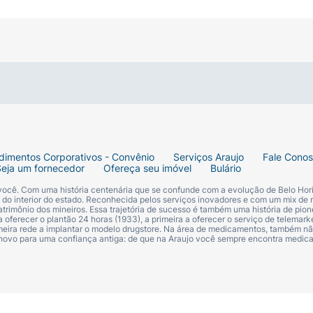
dimentos Corporativos - Convênio
Serviços Araujo
Fale Cono
Seja um fornecedor
Ofereça seu imóvel
Bulário
 você. Com uma história centenária que se confunde com a evolução de Belo Hori
s do interior do estado. Reconhecida pelos serviços inovadores e com um mix de 
trimônio dos mineiros. Essa trajetória de sucesso é também uma história de pion
 oferecer o plantão 24 horas (1933), a primeira a oferecer o serviço de telemarke
primeira rede a implantar o modelo drugstore. Na área de medicamentos, também nã
 novo para uma confiança antiga: de que na Araujo você sempre encontra medi