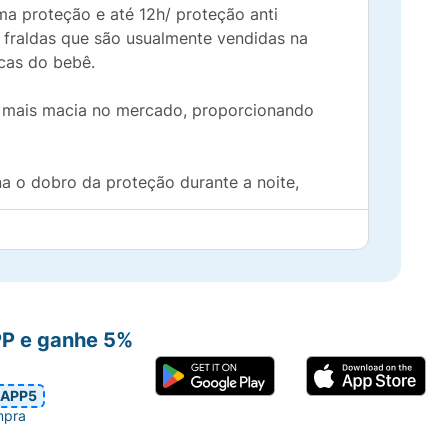
ma proteção e até 12h/ proteção anti
fraldas que são usualmente vendidas na
cas do bebê.
o mais macia no mercado, proporcionando
 o dobro da proteção durante a noite,
anais em X e anatômicos únicos que se
s cutâneas e desconfortos;
PP e ganhe 5%
a noites tranquilas (*Mais conforto vs.
APP5
ada).
mpra