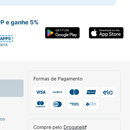
PP e ganhe 5%
APP5
mpra
Formas de Pagamento
sco
Compre pelo
Drogatel