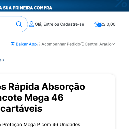
Olá, Entre ou Cadastre-se
R$ 0,00
0
Baixar App
Acompanhar Pedido
Central Araujo
eis
es Rápida Absorção
acote Mega 46
cartáveis
ipla Proteção Mega P com 46 Unidades