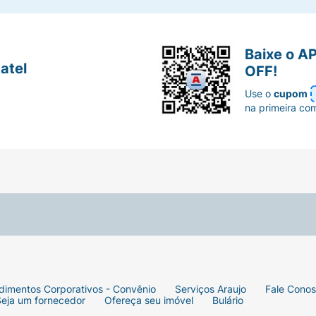
Baixe o A
atel
OFF!
Use o
cupom
na primeira co
dimentos Corporativos - Convênio
Serviços Araujo
Fale Cono
Seja um fornecedor
Ofereça seu imóvel
Bulário