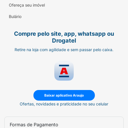
Ofereça seu imóvel
- Componentes atóxicos não propensos a
causar irritação em contato com a pele. Em
Bulário
caso de irritação suspender o uso.
Compre pelo site, app, whatsapp ou
- Manter o produto fora do alcance das
Drogatel
crianças
Retire na loja com agilidade e sem passar pelo caixa.
- Para manutenção das características do
produto manter em local seco, arejado e ao
abrigo da luz solar direta. - Jogue as fraldas
usadas no lixo, nunca no vaso sanitário.
Ingredientes:
Cellulose, Sodium Polyacrylate,
Baixar aplicativo Araujo
Polypropylene, Polyethylene, Polyethylene
Ofertas, novidades e praticidade no seu celular
Terephthalate, Adesivos Termosplásticos e
Elásticos.
Formas de Pagamento