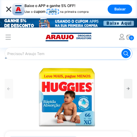
×
Baixe o APP e ganhe 5% OFF!
Baixar
cupom
Use o
APP5
na primeira compra
0
Araujo
Infantil
Troca de Fraldas
Fraldas Infantis
F