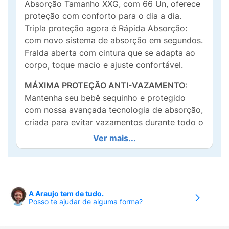
Absorção Tamanho XXG, com 66 Un, oferece
proteção com conforto para o dia a dia.
Tripla proteção agora é Rápida Absorção:
com novo sistema de absorção em segundos.
Fralda aberta com cintura que se adapta ao
corpo, toque macio e ajuste confortável.
MÁXIMA PROTEÇÃO ANTI-VAZAMENTO
:
Mantenha seu bebê sequinho e protegido
com nossa avançada tecnologia de absorção,
criada para evitar vazamentos durante todo o
dia e a noite;
Ver mais...
PROTEÇÃO ESPECIAL DE ATÉ 12 HORAS:
Protege a pele delicada do bebê contra
assaduras por até 12 horas. Além da maciez,
são hipoalergênicas, sem parabenos e
A Araujo tem de tudo.
Posso te ajudar de alguma forma?
fragrâncias, garantindo mais segurança;
LIBERDADE DE MOVIMENTO:
A cintura,