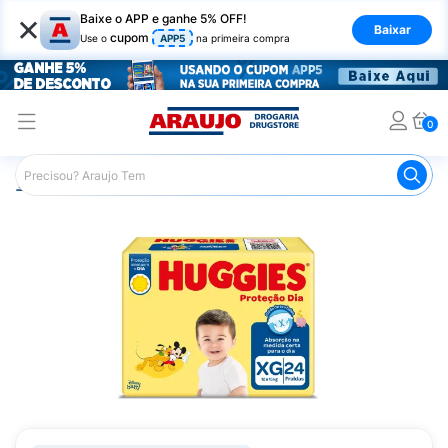
×
Baixe o APP e ganhe 5% OFF!
Baixar
cupom
Use o
APP5
na primeira compra
0
Araujo
Infantil
Troca de Fraldas
Fraldas Infantis
F