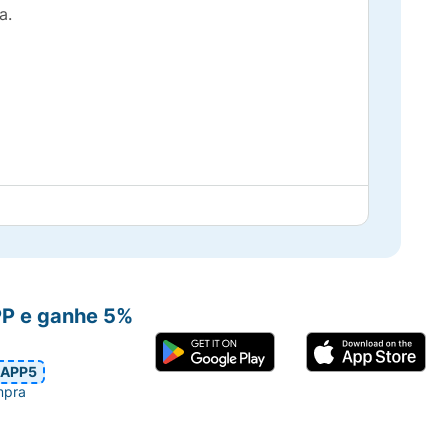
ta.
PP e ganhe 5%
APP5
mpra