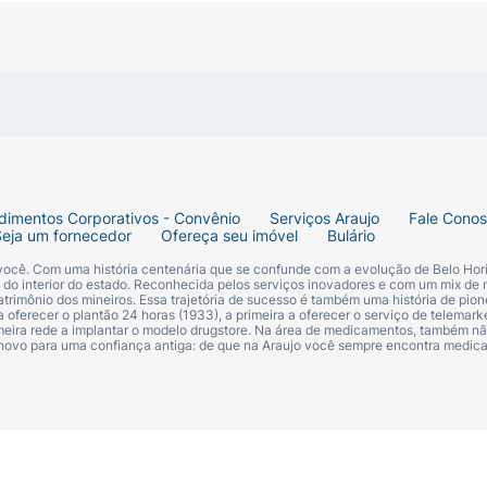
dimentos Corporativos - Convênio
Serviços Araujo
Fale Cono
Seja um fornecedor
Ofereça seu imóvel
Bulário
 você. Com uma história centenária que se confunde com a evolução de Belo Hori
s do interior do estado. Reconhecida pelos serviços inovadores e com um mix de 
trimônio dos mineiros. Essa trajetória de sucesso é também uma história de pion
 oferecer o plantão 24 horas (1933), a primeira a oferecer o serviço de telemarke
primeira rede a implantar o modelo drugstore. Na área de medicamentos, também nã
 novo para uma confiança antiga: de que na Araujo você sempre encontra medi