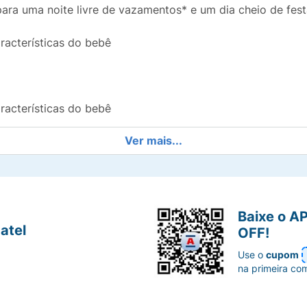
ara uma noite livre de vazamentos* e um dia cheio de fes
racterísticas do bebê
racterísticas do bebê
Ver mais...
m deixar folguinha
ptam suavemente ao redor das pernas do seu bebê
a que seu bebê possa se remexer como quiser
Baixe o A
atel
OFF!
itações
Use o
cupom
na primeira co
 pele delicada do bebê