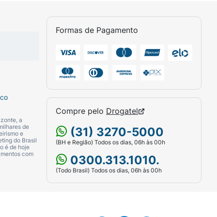
Formas de Pagamento
sco
Compre pelo
Drogatel
zonte, a
milhares de
(31) 3270-5000
eirismo e
ting do Brasil
(BH e Região) Todos os dias, 06h às 00h
o é de hoje
camentos com
0300.313.1010.
(Todo Brasil) Todos os dias, 06h às 00h