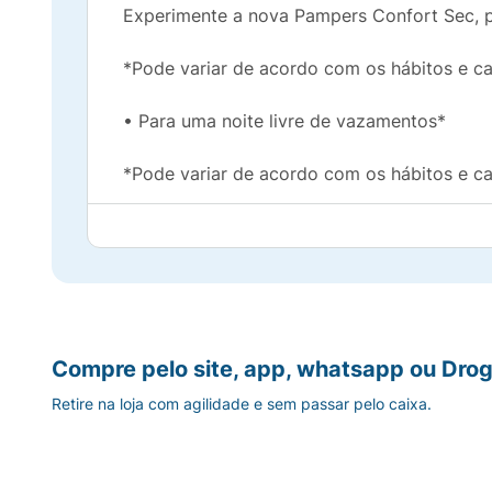
Experimente a nova Pampers Confort Sec, p
*Pode variar de acordo com os hábitos e ca
• Para uma noite livre de vazamentos*
*Pode variar de acordo com os hábitos e ca
• Novo ajuste elástico nas costas, ajusta se
• Duplas barreiras Antivazamentos: se ada
• Fitas Flex: Ajuste cômodo e flexível par
Compre pelo site, app, whatsapp ou Drog
• Loção hipoalergênica: ajuda a prevenir irr
Retire na loja com agilidade e sem passar pelo caixa.
• Cobertura suave para ajudar a proteger a