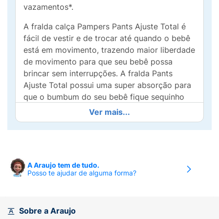
vazamentos*.
A fralda calça Pampers Pants Ajuste Total é
fácil de vestir e de trocar até quando o bebê
está em movimento, trazendo maior liberdade
de movimento para que seu bebê possa
brincar sem interrupções. A fralda Pants
Ajuste Total possui uma super absorção para
que o bumbum do seu bebê fique sequinho
durante as noites .
Ver mais...
Pampers Pants Ajuste Total também possui
gel mágico que absorve e retém a umidade
no interior da fralda numa camada ultra
absorvente para maior conforto dos bebês.A
A Araujo tem de tudo.
Posso te ajudar de alguma forma?
fralda calça Pampers Pants Ajuste Total é
muito fácil de vestir e tirar basta seguir o
modo de uso:1. Coloque a mão dentro da
fralda;2. Suba a fralda como um shortinho;3.
Sobre a Araujo