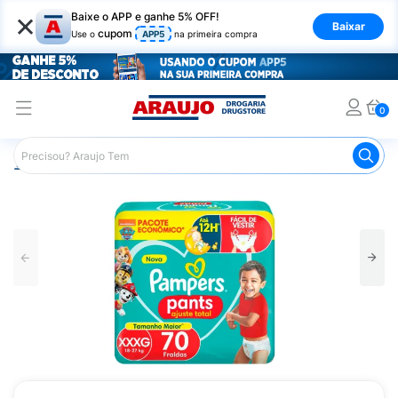
×
Baixe o APP e ganhe 5% OFF!
Baixar
cupom
Use o
APP5
na primeira compra
0
Araujo
Infantil
Troca de Fraldas
Fraldas Infantis
F