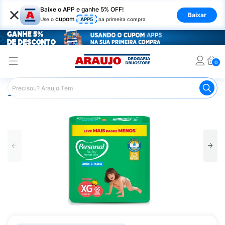
×
Baixe o APP e ganhe 5% OFF!
Baixar
cupom
Use o
APP5
na primeira compra
0
Araujo
Infantil
Troca de Fraldas
Fraldas Infantis
F