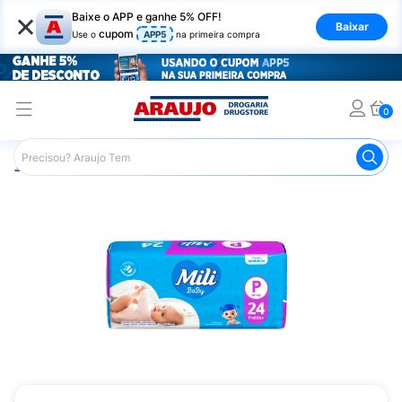
×
Baixe o APP e ganhe 5% OFF!
Baixar
cupom
Use o
APP5
na primeira compra
0
Araujo
Infantil
Troca de Fraldas
Fraldas Infantis
F