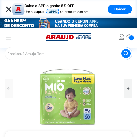
×
Baixe o APP e ganhe 5% OFF!
Baixar
cupom
Use o
APP5
na primeira compra
0
Araujo
Infantil
Troca de Fraldas
Fraldas Infantis
F