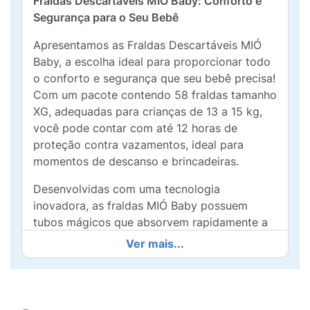
Fraldas Descartáveis MIÓ Baby: Conforto e
Segurança para o Seu Bebê
Apresentamos as Fraldas Descartáveis MIÓ
Baby, a escolha ideal para proporcionar todo
o conforto e segurança que seu bebê precisa!
Com um pacote contendo 58 fraldas tamanho
XG, adequadas para crianças de 13 a 15 kg,
você pode contar com até 12 horas de
proteção contra vazamentos, ideal para
momentos de descanso e brincadeiras.
Desenvolvidas com uma tecnologia
inovadora, as fraldas MIÓ Baby possuem
tubos mágicos que absorvem rapidamente a
umidade, mantendo a pele do seu pequeno
Ver mais...
sempre seca e saudável. O toque macio é
perfeito para peles sensíveis, evitando
irritações e garantindo um uso confortável ao
longo do dia.