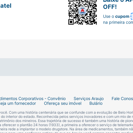
atel
OFF!
itações
Use o
cupom
na primeira co
 pele delicada do bebê
dimentos Corporativos - Convênio
Serviços Araujo
Fale Cono
Seja um fornecedor
Ofereça seu imóvel
Bulário
 você. Com uma história centenária que se confunde com a evolução de Belo Hori
s do interior do estado. Reconhecida pelos serviços inovadores e com um mix de 
trimônio dos mineiros. Essa trajetória de sucesso é também uma história de pion
 oferecer o plantão 24 horas (1933), a primeira a oferecer o serviço de telemarke
primeira rede a implantar o modelo drugstore. Na área de medicamentos, também nã