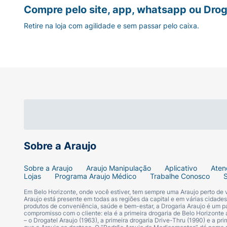
Compre pelo site, app, whatsapp ou Drog
• Loção hipoalergênica: ajuda a prevenir irr
Retire na loja com agilidade e sem passar pelo caixa.
• Cobertura suave para ajudar a proteger a
Sobre a Araujo
Sobre a Araujo
Araujo Manipulação
Aplicativo
Aten
Lojas
Programa Araujo Médico
Trabalhe Conosco
Em Belo Horizonte, onde você estiver, tem sempre uma Araujo perto de
Araujo está presente em todas as regiões da capital e em várias cidade
produtos de conveniência, saúde e bem-estar, a Drogaria Araujo é um pa
compromisso com o cliente: ela é a primeira drogaria de Belo Horizonte a
– o Drogatel Araujo (1963), a primeira drogaria Drive-Thru (1990) e a 