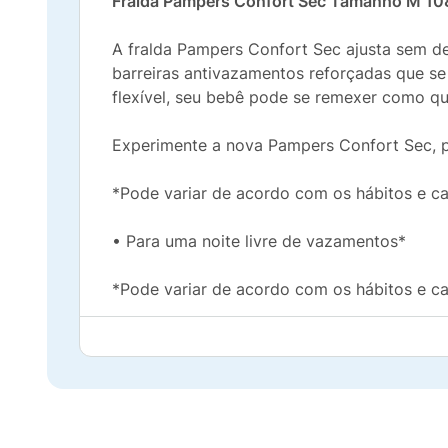
Fralda Pampers Confort Sec Tamanho M 10
A fralda Pampers Confort Sec ajusta sem dei
barreiras antivazamentos reforçadas que se
flexível, seu bebê pode se remexer como qu
Experimente a nova Pampers Confort Sec, p
*Pode variar de acordo com os hábitos e ca
• Para uma noite livre de vazamentos*
*Pode variar de acordo com os hábitos e ca
• Novo ajuste elástico nas costas, ajusta se
• Duplas barreiras Antivazamentos: se ada
• Fitas Flex: Ajuste cômodo e flexível par