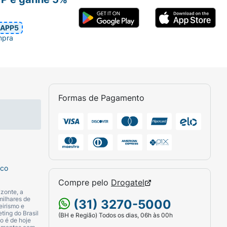
APP5
mpra
Formas de Pagamento
sco
Compre pelo
Drogatel
zonte, a
milhares de
(31) 3270-5000
eirismo e
ting do Brasil
(BH e Região) Todos os dias, 06h às 00h
o é de hoje