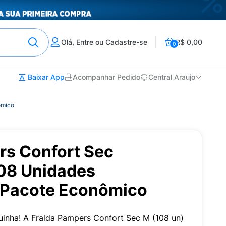
Olá, Entre ou Cadastre-se
R$ 0,00
0
Baixar App
Acompanhar Pedido
Central Araujo
ômico
rs Confort Sec
08 Unidades
 Pacote Econômico
quinha! A Fralda Pampers Confort Sec M (108 un)