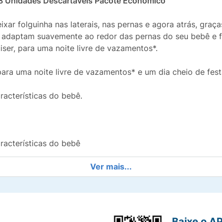
8 Unidades Descartáveis Pacote Econômico
xar folguinha nas laterais, nas pernas e agora atrás, graç
 adaptam suavemente ao redor das pernas do seu bebê e fit
iser, para uma noite livre de vazamentos*.
ara uma noite livre de vazamentos* e um dia cheio de fes
racterísticas do bebê.
racterísticas do bebê
Ver mais...
m deixar folguinha
ptam suavemente ao redor das pernas do seu bebê
a que seu bebê possa se remexer como quiser
Baixe o A