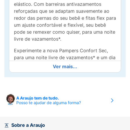
elástico. Com barreiras antivazamentos
reforçadas que se adaptam suavemente ao
redor das pernas do seu bebê e fitas flex para
um ajuste confortável e flexível, seu bebê
pode se remexer como quiser, para uma noite
livre de vazamentos*.
Experimente a nova Pampers Confort Sec,
para uma noite livre de vazamentos* e um dia
cheio de festa.
Ver mais...
*Pode variar de acordo com os hábitos e
características do bebê.
• Para uma noite livre de vazamentos*
A Araujo tem de tudo.
Posso te ajudar de alguma forma?
*Pode variar de acordo com os hábitos e
características do bebê
• Novo ajuste elástico nas costas, ajusta sem
Sobre a Araujo