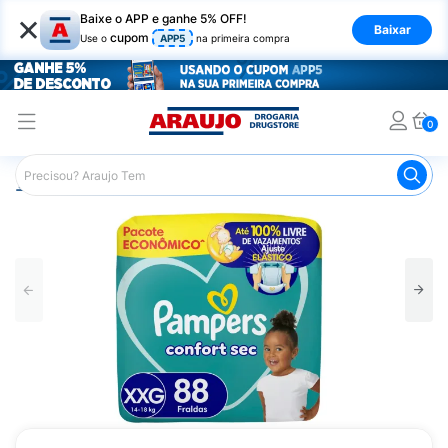
×
Baixe o APP e ganhe 5% OFF!
Baixar
cupom
Use o
APP5
na primeira compra
0
Araujo
Infantil
Troca de Fraldas
Fraldas Infantis
F