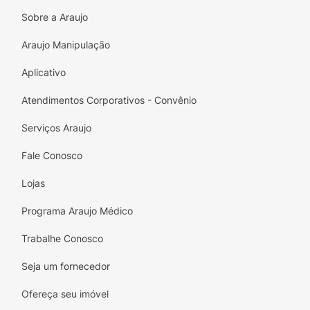
deixar folguinha
Sobre a Araujo
• Duplas barreiras Antivazamentos: se
Araujo Manipulação
adaptam suavemente ao redor das pernas do
seu bebê
Aplicativo
• Fitas Flex: Ajuste cômodo e flexível para
Atendimentos Corporativos - Convênio
que seu bebê possa se remexer como quiser
Serviços Araujo
• Loção hipoalergênica: ajuda a prevenir
irritações
Fale Conosco
• Cobertura suave para ajudar a proteger a
Lojas
pele delicada do bebê
Programa Araujo Médico
Trabalhe Conosco
Seja um fornecedor
Ofereça seu imóvel