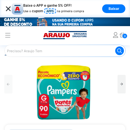
×
Baixe o APP e ganhe 5% OFF!
Baixar
cupom
Use o
APP5
na primeira compra
0
Araujo
Infantil
Troca de Fraldas
Fraldas Infantis
F