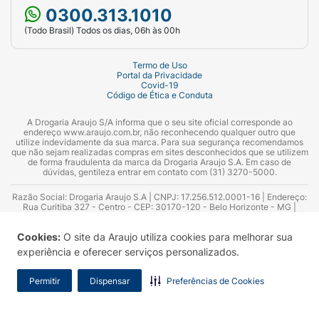
0300.313.1010
(Todo Brasil) Todos os dias, 06h às 00h
Termo de Uso
Portal da Privacidade
Covid-19
Código de Ética e Conduta
A Drogaria Araujo S/A informa que o seu site oficial corresponde ao
endereço www.araujo.com.br, não reconhecendo qualquer outro que
utilize indevidamente da sua marca. Para sua segurança recomendamos
que não sejam realizadas compras em sites desconhecidos que se utilizem
de forma fraudulenta da marca da Drogaria Araujo S.A. Em caso de
dúvidas, gentileza entrar em contato com (31) 3270-5000.
Razão Social: Drogaria Araujo S.A | CNPJ: 17.256.512.0001-16 | Endereço:
Rua Curitiba 327 - Centro - CEP: 30170-120 - Belo Horizonte - MG |
Telefones: 0300.313.1010 e (31) 3270-5000 Horário de funcionamento -
06:00h às 00:00h | Consultores técnicos responsáveis: Hairton Ayres
Cookies:
O site da Araujo utiliza cookies para melhorar sua
Azevedo Guimarães – CRF 10.965 | Yasmin Silva Alvarenga – CRF 52.584 -
Consultor substituto: Thiago Aguiar Pinheiro - CRF Nº 13.748. Alvará
experiência e oferecer serviços personalizados.
Sanitário: 2025020713 | Autorização de Funcionamento da Empresa (AFE):
7.16355-1
Permitir
Dispensar
Preferências de Cookies