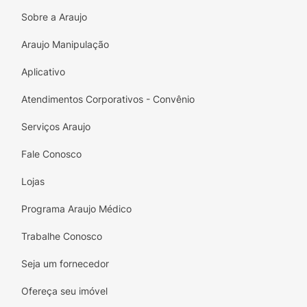
deixar folguinha
Sobre a Araujo
• Ultra suave para ajudar a proteger a pele
Araujo Manipulação
delicada do bebê
Aplicativo
• Ultra respirável
Atendimentos Corporativos - Convênio
• Fita Flex: Ajuste cômodo e flexível que
estica e se ajusta aos movimentos do seu
Serviços Araujo
bebê
Fale Conosco
Lojas
Programa Araujo Médico
Trabalhe Conosco
Seja um fornecedor
Ofereça seu imóvel