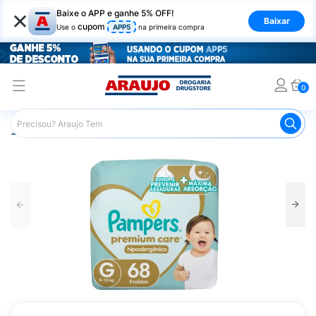
×
Baixe o APP e ganhe 5% OFF!
Baixar
cupom
Use o
APP5
na primeira compra
0
Araujo
Infantil
Troca de Fraldas
Fraldas Infantis
F