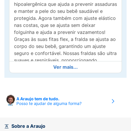
hipoalergênica que ajuda a prevenir assaduras
e manter a pele do seu bebê saudável e
protegida. Agora também com ajuste elástico
nas costas, que se ajusta sem deixar
folguinha e ajuda a prevenir vazamentos!
Graças às suas fitas flex, a fralda se ajusta ao
corpo do seu bebê, garantindo um ajuste
seguro e confortável. Nossas fraldas são ultra
suaves e respiráveis, proporcionando
Ver mais...
conforto e frescor ao seu bebê durante todo
o dia e noite.
Experimente a Pampers Premium Care.
• Máxima absorção de Pampers
A Araujo tem de tudo.
Posso te ajudar de alguma forma?
• Loção Hipoalergênica que ajuda a prevenir
assaduras
Sobre a Araujo
• Novo ajuste elástico nas costas, ajusta sem