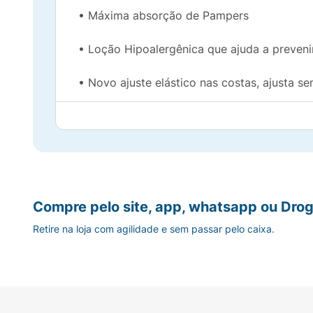
• Máxima absorção de Pampers
• Loção Hipoalergênica que ajuda a preveni
• Novo ajuste elástico nas costas, ajusta se
• Ultra suave para ajudar a proteger a pele
• Ultra respirável
• Fita Flex: Ajuste cômodo e flexível que e
Compre pelo site, app, whatsapp ou Drog
Retire na loja com agilidade e sem passar pelo caixa.