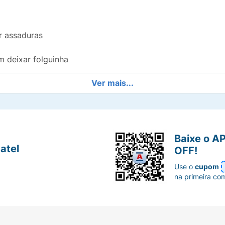
r assaduras
m deixar folguinha
Ver mais...
 delicada do bebê
stica e se ajusta aos movimentos do seu bebê
Baixe o A
atel
OFF!
Use o
cupom
na primeira co