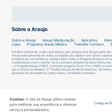
Sobre a Araujo
Sobre a Araujo
Araujo Manipulação
Aplicativo
Aten
Lojas
Programa Araujo Médico
Trabalhe Conosco
Em Belo Horizonte, onde você estiver, tem sempre uma Araujo perto de
Araujo está presente em todas as regiões da capital e em várias cidade
produtos de conveniência, saúde e bem-estar, a Drogaria Araujo é um pa
compromisso com o cliente: ela é a primeira drogaria de Belo Horizonte a
– o Drogatel Araujo (1963), a primeira drogaria Drive-Thru (1990) e a 
que a Araujo se destaca. O “Padrão Araujo de Medicamentos” dá nome
garantias de procedência, preço baixo, variedade e estoque.
Cookies:
O site da Araujo utiliza cookies
Termo de Uso
Portal da Privacidade
Covid-19
Código de É
para melhorar sua experiência e oferecer
serviços personalizados.