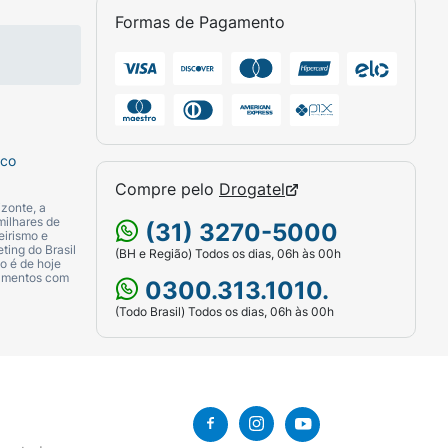
Formas de Pagamento
sco
Compre pelo
Drogatel
zonte, a
milhares de
(31) 3270-5000
eirismo e
ting do Brasil
(BH e Região) Todos os dias, 06h às 00h
o é de hoje
camentos com
0300.313.1010.
(Todo Brasil) Todos os dias, 06h às 00h