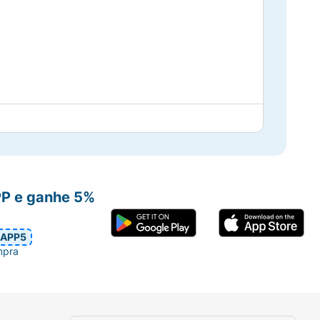
PP e ganhe 5%
APP5
mpra