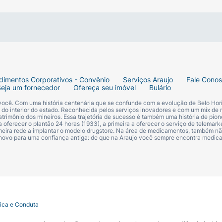
dimentos Corporativos - Convênio
Serviços Araujo
Fale Cono
Seja um fornecedor
Ofereça seu imóvel
Bulário
 você. Com uma história centenária que se confunde com a evolução de Belo Hori
s do interior do estado. Reconhecida pelos serviços inovadores e com um mix de 
trimônio dos mineiros. Essa trajetória de sucesso é também uma história de pion
 oferecer o plantão 24 horas (1933), a primeira a oferecer o serviço de telemarke
primeira rede a implantar o modelo drugstore. Na área de medicamentos, também nã
 novo para uma confiança antiga: de que na Araujo você sempre encontra medi
tica e Conduta