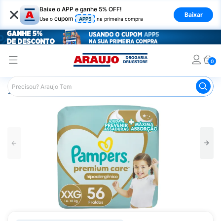
×
Baixe o APP e ganhe 5% OFF!
Baixar
cupom
Use o
APP5
na primeira compra
0
Araujo
Infantil
Troca de Fraldas
Fraldas Infantis
F