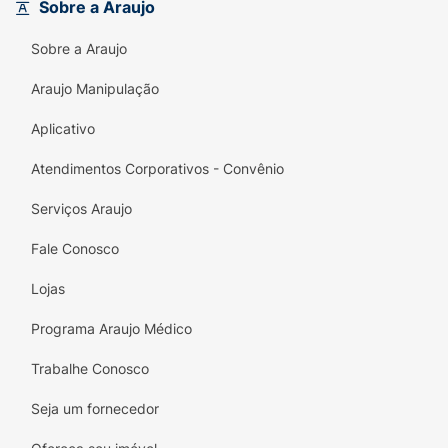
Sobre a Araujo
• Novo ajuste elástico nas costas, ajusta sem
deixar folguinha
Sobre a Araujo
• Ultra suave para ajudar a proteger a pele
Araujo Manipulação
delicada do bebê
Aplicativo
• Ultra respirável
Atendimentos Corporativos - Convênio
• Fita Flex: Ajuste cômodo e flexível que
Serviços Araujo
estica e se ajusta aos movimentos do seu
bebê
Fale Conosco
Lojas
Programa Araujo Médico
Trabalhe Conosco
Seja um fornecedor