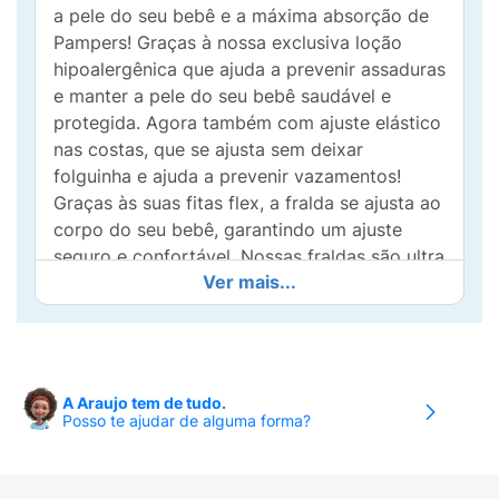
a pele do seu bebê e a máxima absorção de
Pampers! Graças à nossa exclusiva loção
hipoalergênica que ajuda a prevenir assaduras
e manter a pele do seu bebê saudável e
protegida. Agora também com ajuste elástico
nas costas, que se ajusta sem deixar
folguinha e ajuda a prevenir vazamentos!
Graças às suas fitas flex, a fralda se ajusta ao
corpo do seu bebê, garantindo um ajuste
seguro e confortável. Nossas fraldas são ultra
Ver mais...
suaves e respiráveis, proporcionando
conforto e frescor ao seu bebê durante todo
o dia e noite. Experimente a Pampers
Premium Care
A Araujo tem de tudo.
• Máxima absorção de Pampers
Posso te ajudar de alguma forma?
• Loção Hipoalergênica que ajuda a prevenir
assaduras