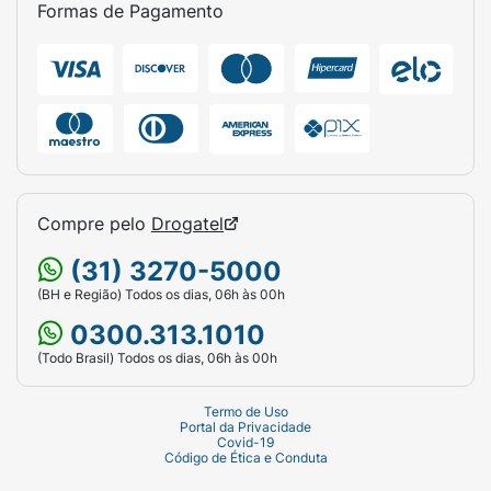
Tipo:
Descartável
Formas de Pagamento
Conteúdo da Embalagem:
1 unidade
(conforme visualização, ou verificar
quantidade exata no pacote físico se for
venda de pacote múltiplo).
Cuide da higiene do seu pet com a qualidade e
tradição da marca Colosso.
Compre pelo
Drogatel
(31) 3270-5000
(BH e Região) Todos os dias, 06h às 00h
0300.313.1010
(Todo Brasil) Todos os dias, 06h às 00h
Termo de Uso
Portal da Privacidade
Covid-19
Código de Ética e Conduta