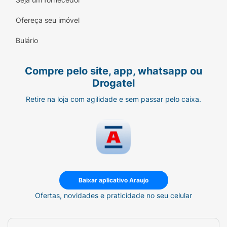
Pós-Operatório:
Protege a região genital
Ofereça seu imóvel
e evita que o animal lamba feridas
cirúrgicas.
Bulário
Viagens e Passeios:
Ótima opção para
longas viagens de carro ou visitas a
Compre pelo site, app, whatsapp ou
locais fechados onde o pet não pode
Drogatel
fazer as necessidades.
Retire na loja com agilidade e sem passar pelo caixa.
Treinamento de Filhotes:
Auxilia no
processo de educação sanitária dentro
de casa.
Especificações Técnicas:
Marca:
Colosso
Baixar aplicativo Araujo
Ofertas, novidades e praticidade no seu celular
Tamanho:
PP (Para cães de porte muito
pequeno)