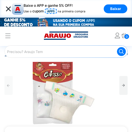
×
Baixe o APP e ganhe 5% OFF!
Baixar
cupom
Use o
APP5
na primeira compra
0
Araujo
Pet Shop
Cachorros
Tapete Higiênico para C