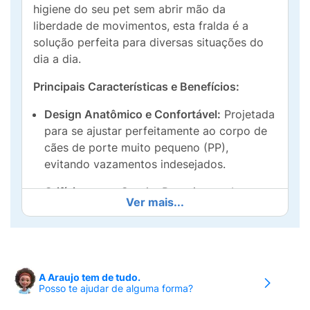
higiene do seu pet sem abrir mão da
liberdade de movimentos, esta fralda é a
solução perfeita para diversas situações do
dia a dia.
Principais Características e Benefícios:
Design Anatômico e Confortável:
Projetada
para se ajustar perfeitamente ao corpo de
cães de porte muito pequeno (PP),
evitando vazamentos indesejados.
Orifício para a Cauda:
Possui uma abertura
Ver mais...
estratégica para passar o rabo do animal,
garantindo que a fralda fique segura e
confortável sem apertar.
Fitas Adesivas Ajustáveis:
Conta com
A Araujo tem de tudo.
fechos laterais que permitem ajustar a
Posso te ajudar de alguma forma?
fralda na cintura do cão, proporcionando