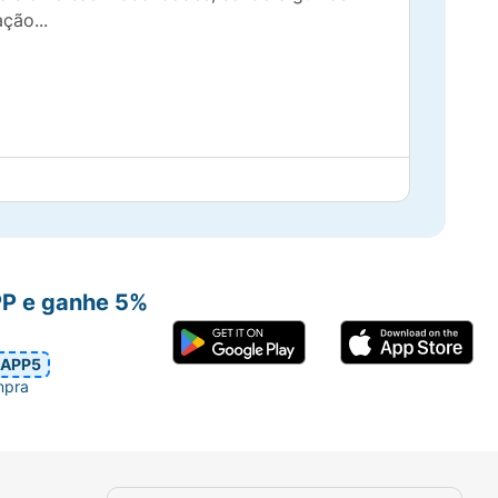
ção...
rto e máxima higiene.
PP e ganhe 5%
APP5
mpra