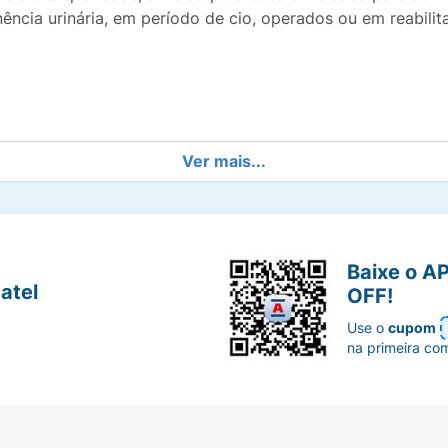
ência urinária, em período de cio, operados ou em reabilita
Ver mais...
el que se adapta melhor no corpo do seu cão. Maior confo
ona mais conforto para o seu cão.
Baixe o A
atel
OFF!
Use o
cupom
na primeira co
 Não sai a cola e não gruda no pelo.