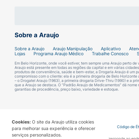
Camada dupla e extragel. Mais horas de pro
5. BARREIRAS LATERAIS ANTIVAZAMENTO
Costura de ponta a ponta nas laterais da f
Sobre a Araujo
Sobre a Araujo
Araujo Manipulação
Aplicativo
Aten
Lojas
Programa Araujo Médico
Trabalhe Conosco
Em Belo Horizonte, onde você estiver, tem sempre uma Araujo perto de
Araujo está presente em todas as regiões da capital e em várias cidade
produtos de conveniência, saúde e bem-estar, a Drogaria Araujo é um pa
compromisso com o cliente: ela é a primeira drogaria de Belo Horizonte a
– o Drogatel Araujo (1963), a primeira drogaria Drive-Thru (1990) e a 
que a Araujo se destaca. O “Padrão Araujo de Medicamentos” dá nome
garantias de procedência, preço baixo, variedade e estoque.
Cookies:
O site da Araujo utiliza cookies
Termo de Uso
Portal da Privacidade
Covid-19
Código de É
para melhorar sua experiência e oferecer
serviços personalizados.
A Drogaria Araujo S/A informa que o seu site oficial corresponde ao e