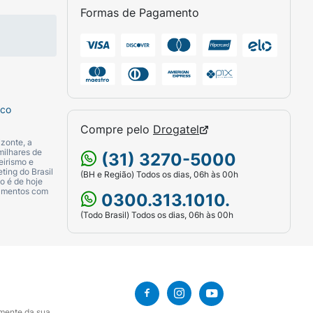
Formas de Pagamento
sco
Compre pelo
Drogatel
zonte, a
milhares de
(31) 3270-5000
eirismo e
ting do Brasil
(BH e Região) Todos os dias, 06h às 00h
o é de hoje
camentos com
0300.313.1010.
(Todo Brasil) Todos os dias, 06h às 00h
amente da sua