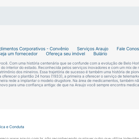
teção.
ralda. Máxima absorção.
dimentos Corporativos - Convênio
Serviços Araujo
Fale Cono
Seja um fornecedor
Ofereça seu imóvel
Bulário
 você. Com uma história centenária que se confunde com a evolução de Belo Hori
s do interior do estado. Reconhecida pelos serviços inovadores e com um mix de 
trimônio dos mineiros. Essa trajetória de sucesso é também uma história de pion
 oferecer o plantão 24 horas (1933), a primeira a oferecer o serviço de telemarke
primeira rede a implantar o modelo drugstore. Na área de medicamentos, também nã
 novo para uma confiança antiga: de que na Araujo você sempre encontra medi
tica e Conduta
ndereço www.araujo.com.br, não reconhecendo qualquer outro que utilize indevid