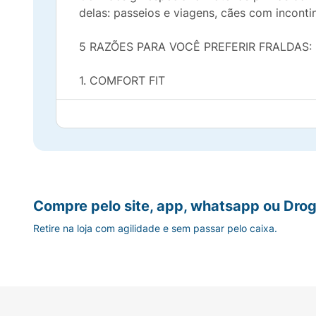
delas: passeios e viagens, cães com incontin
5 RAZÕES PARA VOCÊ PREFERIR FRALDAS:
1. COMFORT FIT
Design de última geração com cinta ajustáv
2. TECIDO SUAVE
Revestimento com toque macio que proporci
Compre pelo site, app, whatsapp ou Drog
3. SISTEMA ABRE E FECHA
Retire na loja com agilidade e sem passar pelo caixa.
Fitas adesivas com tecnologia estilo velcro.
4. SUPERABSORÇÃO