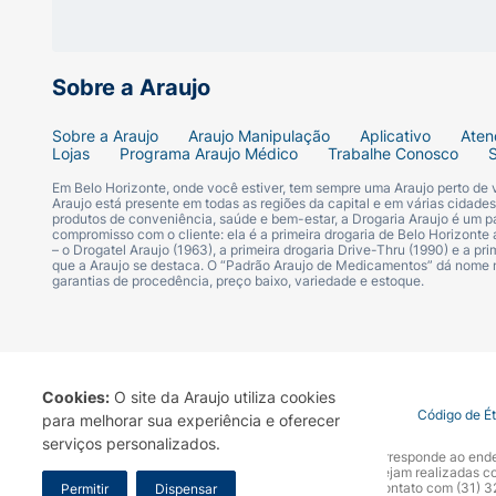
Sobre a Araujo
Sobre a Araujo
Araujo Manipulação
Aplicativo
Aten
Lojas
Programa Araujo Médico
Trabalhe Conosco
Em Belo Horizonte, onde você estiver, tem sempre uma Araujo perto de
Araujo está presente em todas as regiões da capital e em várias cidade
produtos de conveniência, saúde e bem-estar, a Drogaria Araujo é um pa
compromisso com o cliente: ela é a primeira drogaria de Belo Horizonte a
– o Drogatel Araujo (1963), a primeira drogaria Drive-Thru (1990) e a 
que a Araujo se destaca. O “Padrão Araujo de Medicamentos” dá nome
garantias de procedência, preço baixo, variedade e estoque.
Cookies:
O site da Araujo utiliza cookies
Termo de Uso
Portal da Privacidade
Covid-19
Código de É
para melhorar sua experiência e oferecer
serviços personalizados.
A Drogaria Araujo S/A informa que o seu site oficial corresponde ao e
marca. Para sua segurança recomendamos que não sejam realizadas com
Araujo S.A. Em caso de dúvidas, gentileza entrar em contato com (31)
Permitir
Dispensar