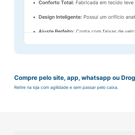
Conforto Total:
Fabricada em tecido leve e
Design Inteligente:
Possui um orifício ana
Ajuste Perfeito:
Conta com faixas de velcr
animal.
Estampas Divertidas:
O produto vem com d
Compre pelo site, app, whatsapp ou Drog
Retire na loja com agilidade e sem passar pelo caixa.