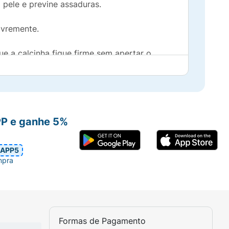
 pele e previne assaduras.
ivremente.
ue a calcinha fique firme sem apertar o
mais charmoso.
PP e ganhe 5%
APP5
mpra
Formas de Pagamento