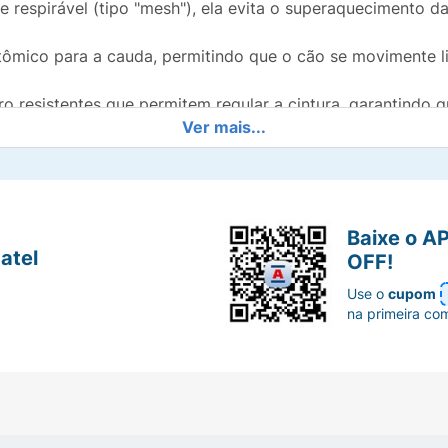
 respirável (tipo "mesh"), ela evita o superaquecimento da
tômico para a cauda, permitindo que o cão se movimente l
o resistentes que permitem regular a cintura, garantindo q
Ver mais...
esenhos delicados e divertidos, deixando seu pet ainda 
Baixe o A
atel
OFF!
Use o
cupom
na primeira co