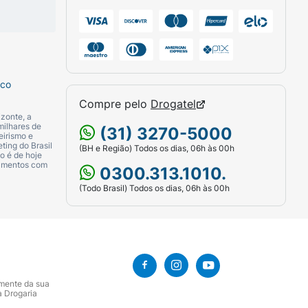
sco
Compre pelo
Drogatel
zonte, a
milhares de
(31) 3270-5000
eirismo e
ting do Brasil
(BH e Região) Todos os dias, 06h às 00h
o é de hoje
camentos com
0300.313.1010.
(Todo Brasil) Todos os dias, 06h às 00h
amente da sua
a Drogaria