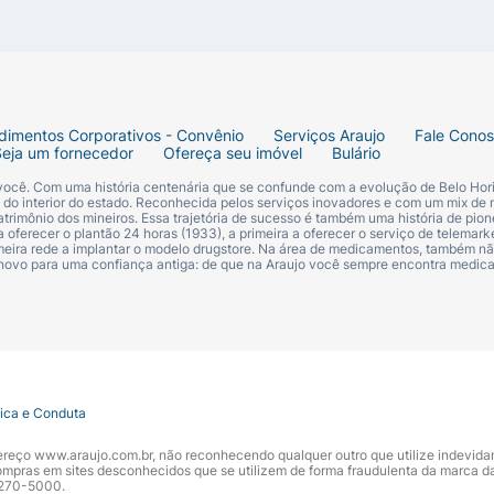
dimentos Corporativos - Convênio
Serviços Araujo
Fale Cono
Seja um fornecedor
Ofereça seu imóvel
Bulário
 você. Com uma história centenária que se confunde com a evolução de Belo Hori
s do interior do estado. Reconhecida pelos serviços inovadores e com um mix de 
trimônio dos mineiros. Essa trajetória de sucesso é também uma história de pion
 oferecer o plantão 24 horas (1933), a primeira a oferecer o serviço de telemarke
primeira rede a implantar o modelo drugstore. Na área de medicamentos, também nã
 novo para uma confiança antiga: de que na Araujo você sempre encontra medi
tica e Conduta
ndereço www.araujo.com.br, não reconhecendo qualquer outro que utilize indevid
pras em sites desconhecidos que se utilizem de forma fraudulenta da marca d
 3270-5000.