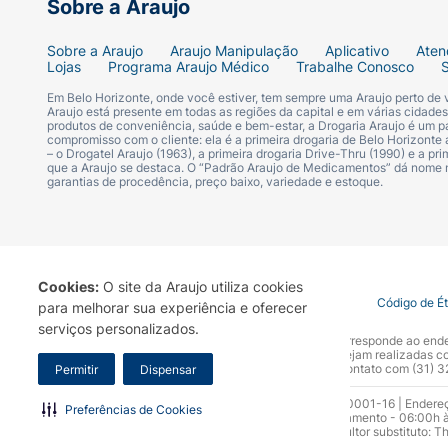
Sobre a Araujo
Sobre a Araujo
Araujo Manipulação
Aplicativo
Aten
Lojas
Programa Araujo Médico
Trabalhe Conosco
Em Belo Horizonte, onde você estiver, tem sempre uma Araujo perto de
Araujo está presente em todas as regiões da capital e em várias cidade
produtos de conveniência, saúde e bem-estar, a Drogaria Araujo é um pa
compromisso com o cliente: ela é a primeira drogaria de Belo Horizonte a
– o Drogatel Araujo (1963), a primeira drogaria Drive-Thru (1990) e a 
que a Araujo se destaca. O “Padrão Araujo de Medicamentos” dá nome
garantias de procedência, preço baixo, variedade e estoque.
Cookies:
O site da Araujo utiliza cookies
Termo de Uso
Portal da Privacidade
Covid-19
Código de É
para melhorar sua experiência e oferecer
serviços personalizados.
A Drogaria Araujo S/A informa que o seu site oficial corresponde ao e
marca. Para sua segurança recomendamos que não sejam realizadas com
Araujo S.A. Em caso de dúvidas, gentileza entrar em contato com (31)
Permitir
Dispensar
Razão Social: Drogaria Araujo S.A | CNPJ: 17.256.512.0001-16 | Endere
Preferências de Cookies
0300.313.1010 e (31) 3270-5000 Horário de funcionamento - 06:00h à
10.965 | Yasmin Silva Alvarenga – CRF 52.584 - Consultor substituto: T
Funcionamento da Empresa (AFE): 7.16355-1