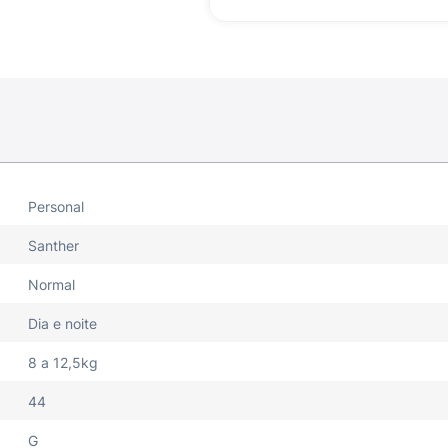
Personal
Santher
Normal
Dia e noite
8 a 12,5kg
44
G