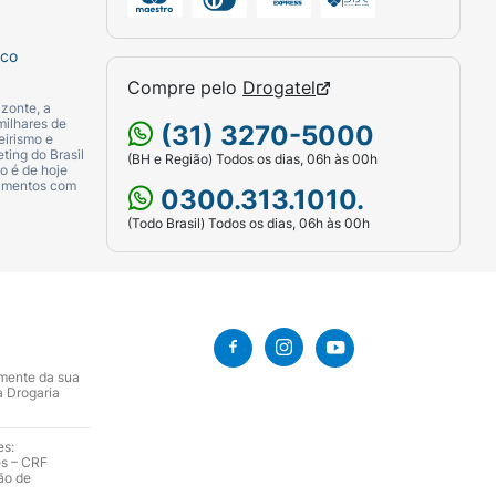
sco
Compre pelo
Drogatel
zonte, a
milhares de
(31) 3270-5000
eirismo e
ting do Brasil
(BH e Região) Todos os dias, 06h às 00h
o é de hoje
camentos com
0300.313.1010.
(Todo Brasil) Todos os dias, 06h às 00h
amente da sua
a Drogaria
es:
es – CRF
ão de