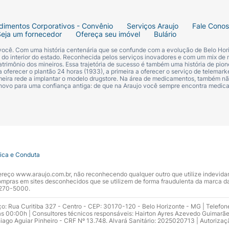
dimentos Corporativos - Convênio
Serviços Araujo
Fale Cono
Seja um fornecedor
Ofereça seu imóvel
Bulário
 você. Com uma história centenária que se confunde com a evolução de Belo Hori
s do interior do estado. Reconhecida pelos serviços inovadores e com um mix de 
trimônio dos mineiros. Essa trajetória de sucesso é também uma história de pion
 oferecer o plantão 24 horas (1933), a primeira a oferecer o serviço de telemarke
primeira rede a implantar o modelo drugstore. Na área de medicamentos, também nã
 novo para uma confiança antiga: de que na Araujo você sempre encontra medi
tica e Conduta
ndereço www.araujo.com.br, não reconhecendo qualquer outro que utilize indevid
pras em sites desconhecidos que se utilizem de forma fraudulenta da marca d
 3270-5000.
ço: Rua Curitiba 327 - Centro - CEP: 30170-120 - Belo Horizonte - MG | Telefon
s 00:00h | Consultores técnicos responsáveis: Hairton Ayres Azevedo Guimarã
hiago Aguiar Pinheiro - CRF Nº 13.748. Alvará Sanitário: 2025020713 | Autorizaç